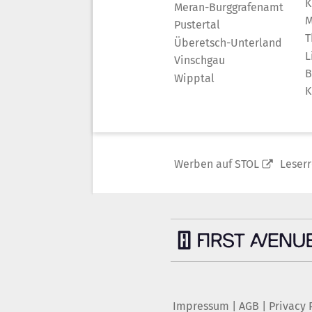
K
Meran-Burggrafenamt
M
Pustertal
T
Überetsch-Unterland
L
Vinschgau
B
Wipptal
K
Werben auf STOL
Leser
Impressum
|
AGB
|
Privacy 