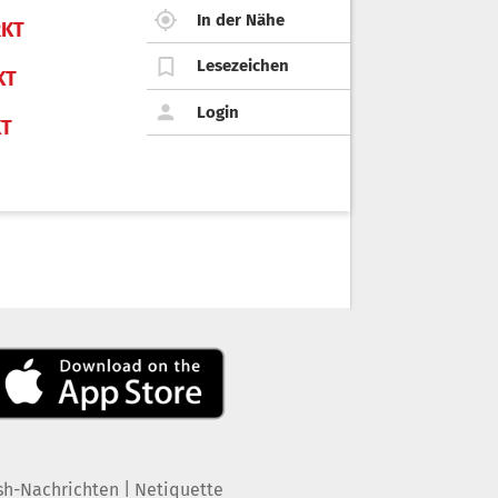
In der Nähe
KT
Lesezeichen
KT
Login
KT
|
sh-Nachrichten
Netiquette