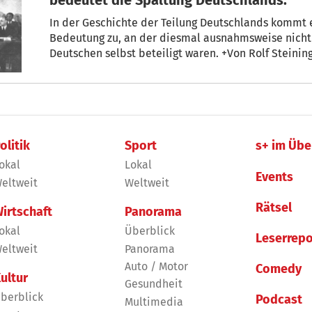
In der Geschichte der Teilung Deutschlands kommt 
Bedeutung zu, an der diesmal ausnahmsweise nicht die Siegermächte, sondern die
Deutschen selbst beteiligt waren. +Von Rolf Steinin
olitik
Sport
s+ im Übe
okal
Lokal
Events
eltweit
Weltweit
Rätsel
irtschaft
Panorama
okal
Überblick
Leserrepo
eltweit
Panorama
Auto / Motor
Comedy
ultur
Gesundheit
berblick
Podcast
Multimedia