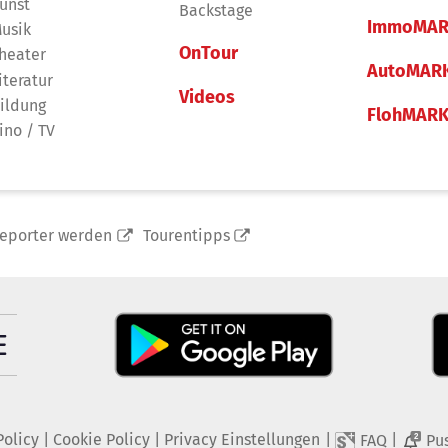
unst
Backstage
ImmoMAR
usik
OnTour
heater
AutoMAR
iteratur
Videos
ildung
FlohMAR
ino / TV
reporter werden
Tourentipps
Policy
|
Cookie Policy
|
Privacy Einstellungen
|
|
FAQ
Pu
2