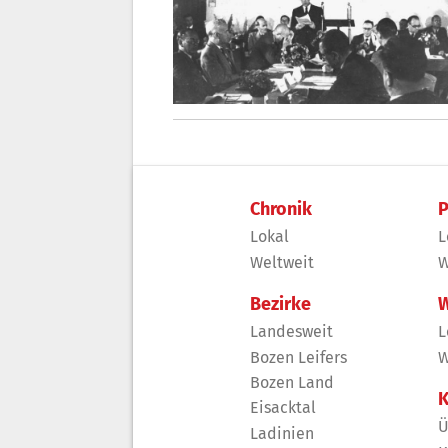
Chronik
P
Lokal
L
Weltweit
W
Bezirke
W
Landesweit
L
Bozen Leifers
W
Bozen Land
K
Eisacktal
Ü
Ladinien