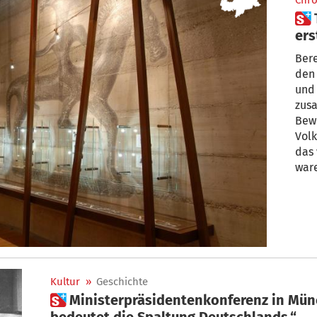
Chro
 Tirol wurde 1920 nicht zum
ers
Bere
den 
und 
zus
Bew
Volk
das 
ware
Man
Kultur
»
Geschichte
 Ministerpräsidentenkonferenz in München 1947: „Dieser Vorfall
bedeutet die Spaltung Deutschlands.“