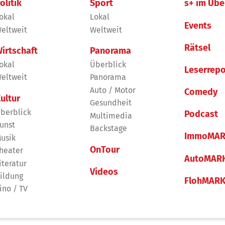
olitik
Sport
s+ im Übe
okal
Lokal
Events
eltweit
Weltweit
Rätsel
irtschaft
Panorama
okal
Überblick
Leserrepo
eltweit
Panorama
Auto / Motor
Comedy
ultur
Gesundheit
berblick
Podcast
Multimedia
unst
Backstage
ImmoMAR
usik
OnTour
heater
AutoMAR
iteratur
Videos
ildung
FlohMAR
ino / TV