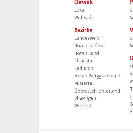
Chronik
P
Lokal
L
Weltweit
W
Bezirke
W
Landesweit
L
Bozen Leifers
W
Bozen Land
K
Eisacktal
Ü
Ladinien
K
Meran-Burggrafenamt
M
Pustertal
T
Überetsch-Unterland
L
Vinschgau
B
Wipptal
K