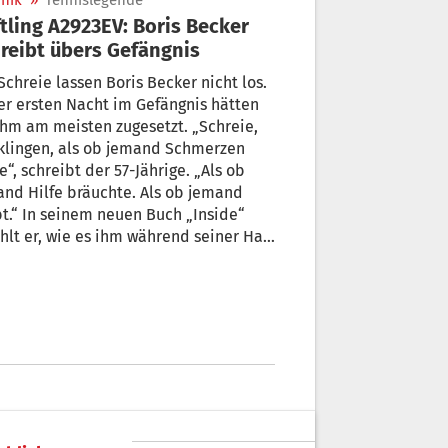
nik
»
Tennislegende
tling A2923EV: Boris Becker
reibt übers Gefängnis
Schreie lassen Boris Becker nicht los.
er ersten Nacht im Gefängnis hätten
ihm am meisten zugesetzt. „Schreie,
klingen, als ob jemand Schmerzen
e“, schreibt der 57-Jährige. „Als ob
nd Hilfe bräuchte. Als ob jemand
bt.“ In seinem neuen Buch „Inside“
hlt er, wie es ihm während seiner Haft
roßbritannien ergangen ist.