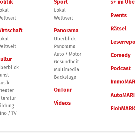
olitik
Sport
s+ im Übe
okal
Lokal
Events
eltweit
Weltweit
Rätsel
irtschaft
Panorama
okal
Überblick
Leserrepo
eltweit
Panorama
Auto / Motor
Comedy
ultur
Gesundheit
berblick
Podcast
Multimedia
unst
Backstage
ImmoMAR
usik
OnTour
heater
AutoMAR
iteratur
Videos
ildung
FlohMAR
ino / TV