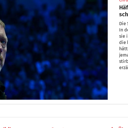
Chro
Häf
sch
Die 
In d
sie 
die 
hätt
jema
stir
erzä
in G