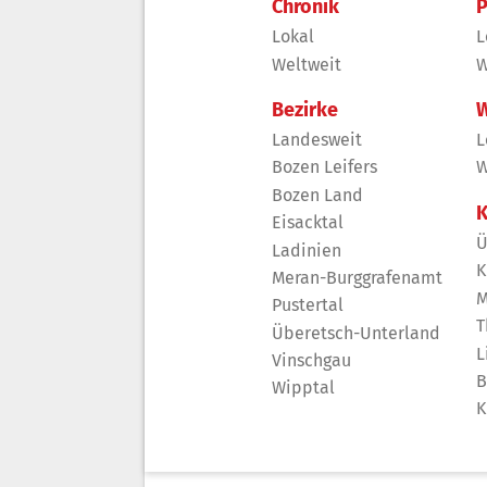
Chronik
P
Lokal
L
Weltweit
W
Bezirke
W
Landesweit
L
Bozen Leifers
W
Bozen Land
K
Eisacktal
Ü
Ladinien
K
Meran-Burggrafenamt
M
Pustertal
T
Überetsch-Unterland
L
Vinschgau
B
Wipptal
K