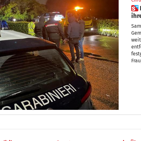
Chro
 Frau von Ex-Ehemann vor
ihr
Sama
Geme
wei
entf
fes
Frau