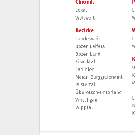
Chronik
P
Lokal
L
Weltweit
W
Bezirke
W
Landesweit
L
Bozen Leifers
W
Bozen Land
K
Eisacktal
Ü
Ladinien
K
Meran-Burggrafenamt
M
Pustertal
T
Überetsch-Unterland
L
Vinschgau
B
Wipptal
K