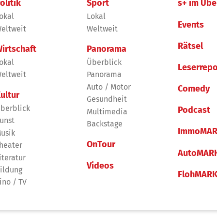
olitik
Sport
s+ im Übe
okal
Lokal
Events
eltweit
Weltweit
Rätsel
irtschaft
Panorama
okal
Überblick
Leserrepo
eltweit
Panorama
Auto / Motor
Comedy
ultur
Gesundheit
berblick
Podcast
Multimedia
unst
Backstage
ImmoMAR
usik
OnTour
heater
AutoMAR
iteratur
Videos
ildung
FlohMAR
ino / TV