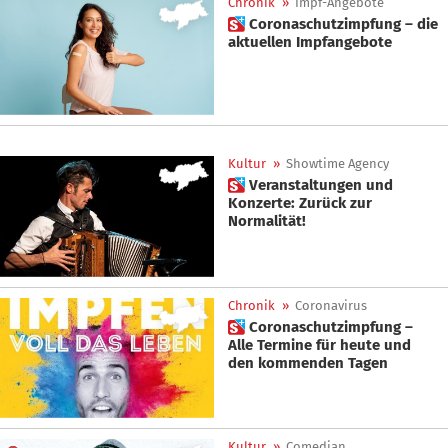
Chronik
»
Impf-Angebote
 Coronaschutzimpfung – die
aktuellen Impfangebote
Kultur
»
Showtime Agency
 Veranstaltungen und
Konzerte: Zurück zur
Normalität!
Chronik
»
Coronavirus
 Coronaschutzimpfung –
Alle Termine für heute und
den kommenden Tagen
Kultur
»
Comedian