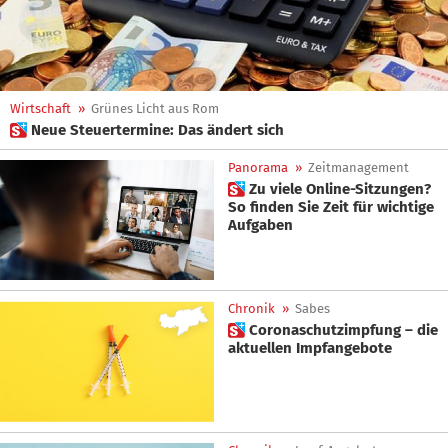
Wirtschaft
»
Grünes Licht aus Rom
 Neue Steuertermine: Das ändert sich
Panorama
»
Zeitmanagement
 Zu viele Online-Sitzungen?
So finden Sie Zeit für wichtige
Aufgaben
Chronik
»
Sabes
 Coronaschutzimpfung – die
aktuellen Impfangebote