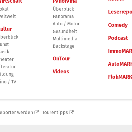
irtschaft
Panorama
okal
Überblick
Leserrepo
eltweit
Panorama
Auto / Motor
Comedy
ultur
Gesundheit
berblick
Podcast
Multimedia
unst
Backstage
ImmoMAR
usik
OnTour
heater
AutoMAR
iteratur
Videos
ildung
FlohMAR
ino / TV
reporter werden
Tourentipps