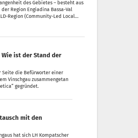
rgangenheit des Gebietes – besteht aus
 der Region Engiadina Bassa-Val
LLD-Region (Community-Led Local
 dass lokale Projekte
n Bevölkerung konzipiert und
 Seite die Befürworter einer
dem Vinschgau zusammengetan
etica“ gegründet.
hgaus hat sich LH Kompatscher