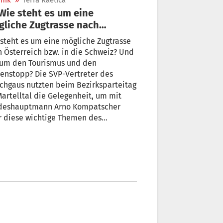
nik
»
Terra Raetica
liche Zugtrasse nach
erreich bzw. in die Schweiz?
steht es um eine mögliche Zugtrasse
 Österreich bzw. in die Schweiz? Und
 um den Tourismus und den
enstopp? Die SVP-Vertreter des
chgaus nutzten beim Bezirksparteitag
artelltal die Gelegenheit, um mit
deshauptmann Arno Kompatscher
r diese wichtige Themen des
chgaus zu reden.