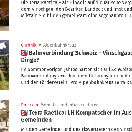
Die Terra Raetica – als Hinweis auf die rätische Ve
dem Vinschgau, den Bezirken Landeck und Imst und
Müstair. Sie bilden gemeinsam eine sogenannten C
Development), wobei sich der Begriff auf den Umstand bezieht,
unter Einbeziehung lokaler Partner bzw. der lokale
umgesetzt werden.
Chronik
»
Alpenbahnkreuz
 Bahnverbindung Schweiz – Vinschgau: Wie ist der Stand der
Dinge?
Im Sommer vorigen Jahres hatten sich auf Schweizer
Bahnverbindung zwischen dem Unterengadin und 
und den Förderverein „Pro Alpenbahnkreuz Terra Ra
Politik
»
Mobilität und Infrastrukturen
 Terra Raetica: LH Kompatscher im Austausch mit den
Gemeinden
Mit den Gemeinde- und Bezirksvertretern des Vinsc