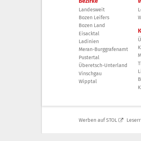
Bezirke
W
Landesweit
L
Bozen Leifers
W
Bozen Land
K
Eisacktal
Ü
Ladinien
K
Meran-Burggrafenamt
M
Pustertal
T
Überetsch-Unterland
L
Vinschgau
B
Wipptal
K
Werben auf STOL
Leser