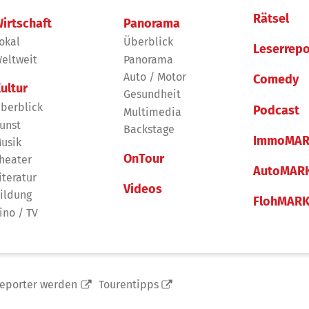
Rätsel
irtschaft
Panorama
okal
Überblick
Leserrepo
eltweit
Panorama
Auto / Motor
Comedy
ultur
Gesundheit
berblick
Podcast
Multimedia
unst
Backstage
ImmoMAR
usik
OnTour
heater
AutoMAR
iteratur
Videos
ildung
FlohMAR
ino / TV
reporter werden
Tourentipps