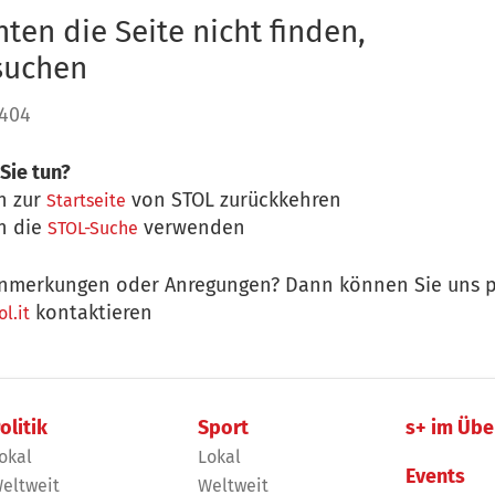
ten die Seite nicht finden,
 suchen
 404
Sie tun?
n zur
von STOL zurückkehren
Startseite
n die
verwenden
STOL-Suche
nmerkungen oder Anregungen? Dann können Sie uns p
kontaktieren
l.it
olitik
Sport
s+ im Übe
okal
Lokal
Events
eltweit
Weltweit