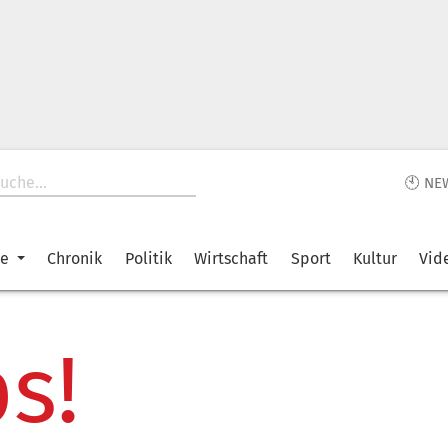
🕙 NE
ke
Chronik
Politik
Wirtschaft
Sport
Kultur
Vid
s!