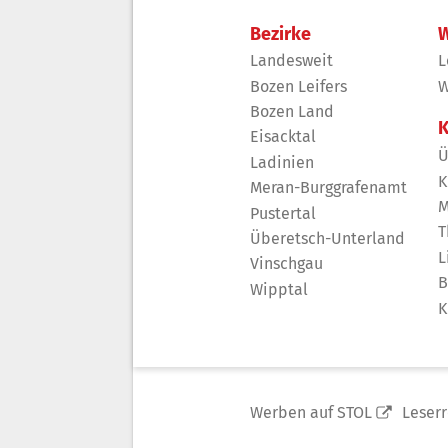
Bezirke
W
Landesweit
L
Bozen Leifers
W
Bozen Land
K
Eisacktal
Ü
Ladinien
K
Meran-Burggrafenamt
M
Pustertal
T
Überetsch-Unterland
L
Vinschgau
B
Wipptal
K
Werben auf STOL
Leser