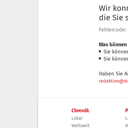
Wir konn
die Sie
Fehlercode:
Was können 
Sie könne
Sie könne
Haben Sie A
redaktion@sto
Chronik
P
Lokal
L
Weltweit
W