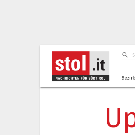
Bezir
Up