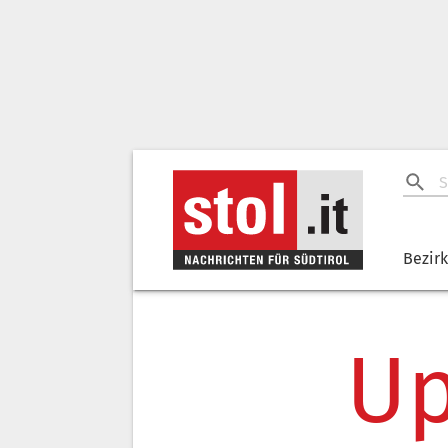
Bezir
Up