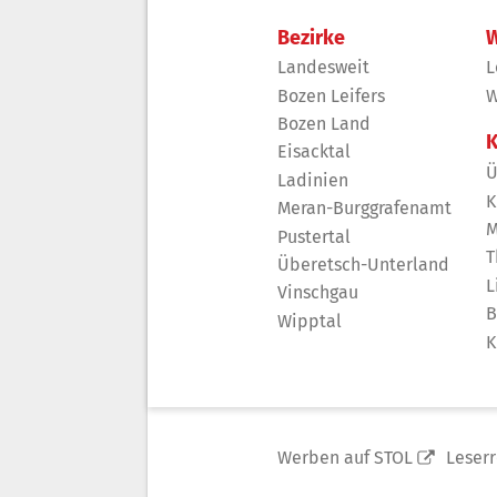
Bezirke
W
Landesweit
L
Bozen Leifers
W
Bozen Land
K
Eisacktal
Ü
Ladinien
K
Meran-Burggrafenamt
M
Pustertal
T
Überetsch-Unterland
L
Vinschgau
B
Wipptal
K
Werben auf STOL
Leser