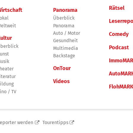
Rätsel
irtschaft
Panorama
okal
Überblick
Leserrepo
eltweit
Panorama
Auto / Motor
Comedy
ultur
Gesundheit
berblick
Podcast
Multimedia
unst
Backstage
ImmoMAR
usik
OnTour
heater
AutoMAR
iteratur
Videos
ildung
FlohMAR
ino / TV
reporter werden
Tourentipps