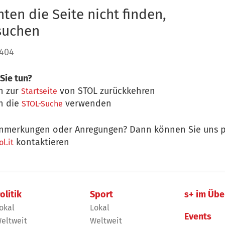
ten die Seite nicht finden,
 suchen
 404
Sie tun?
n zur
von STOL zurückkehren
Startseite
n die
verwenden
STOL-Suche
nmerkungen oder Anregungen? Dann können Sie uns p
kontaktieren
l.it
olitik
Sport
s+ im Übe
okal
Lokal
Events
eltweit
Weltweit