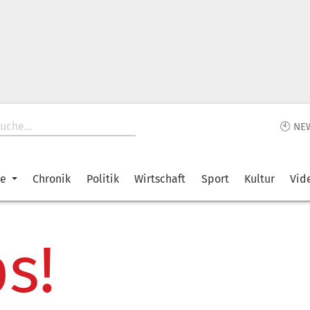
🕙 NE
ke
Chronik
Politik
Wirtschaft
Sport
Kultur
Vid
s!