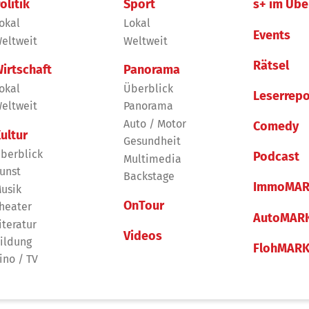
olitik
Sport
s+ im Übe
okal
Lokal
Events
eltweit
Weltweit
Rätsel
irtschaft
Panorama
okal
Überblick
Leserrepo
eltweit
Panorama
Auto / Motor
Comedy
ultur
Gesundheit
berblick
Podcast
Multimedia
unst
Backstage
ImmoMAR
usik
OnTour
heater
AutoMAR
iteratur
Videos
ildung
FlohMAR
ino / TV