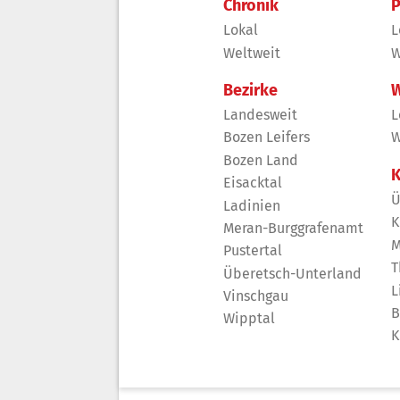
Chronik
P
Lokal
L
Weltweit
W
Bezirke
W
Landesweit
L
Bozen Leifers
W
Bozen Land
K
Eisacktal
Ü
Ladinien
K
Meran-Burggrafenamt
M
Pustertal
T
Überetsch-Unterland
L
Vinschgau
B
Wipptal
K