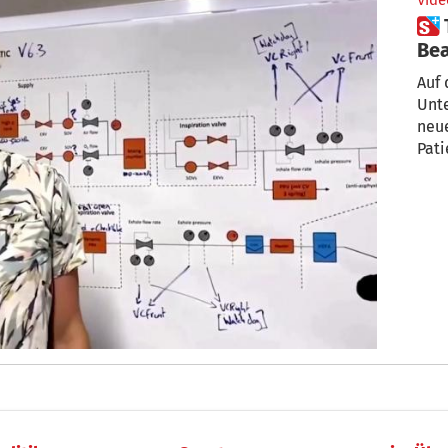
Vide
 Tesla nutzt Autobauteile für
Be
Auf
Unt
neue
Pati