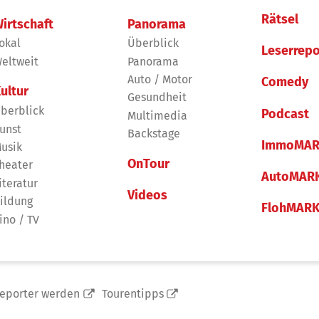
Rätsel
irtschaft
Panorama
okal
Überblick
Leserrepo
eltweit
Panorama
Auto / Motor
Comedy
ultur
Gesundheit
berblick
Podcast
Multimedia
unst
Backstage
ImmoMAR
usik
OnTour
heater
AutoMAR
iteratur
Videos
ildung
FlohMAR
ino / TV
reporter werden
Tourentipps