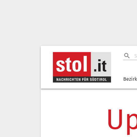
Bezir
Up