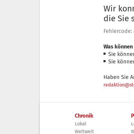
Wir konn
die Sie
Fehlercode:
Was können 
Sie könne
Sie könne
Haben Sie A
redaktion@sto
Chronik
P
Lokal
L
Weltweit
W