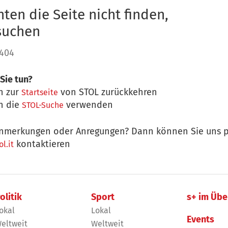
ten die Seite nicht finden,
 suchen
 404
Sie tun?
n zur
von STOL zurückkehren
Startseite
n die
verwenden
STOL-Suche
nmerkungen oder Anregungen? Dann können Sie uns p
kontaktieren
l.it
olitik
Sport
s+ im Übe
okal
Lokal
Events
eltweit
Weltweit