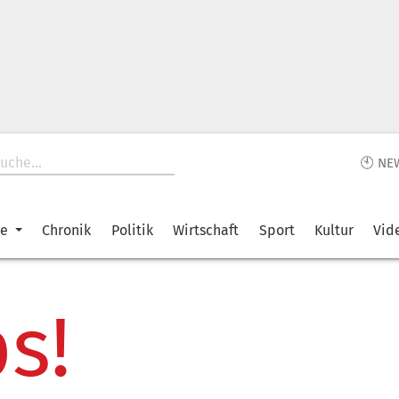
🕙 NE
ke
Chronik
Politik
Wirtschaft
Sport
Kultur
Vid
s!