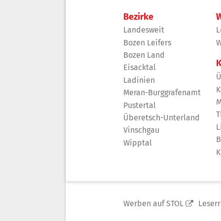
Bezirke
W
Landesweit
L
Bozen Leifers
W
Bozen Land
K
Eisacktal
Ü
Ladinien
K
Meran-Burggrafenamt
M
Pustertal
T
Überetsch-Unterland
L
Vinschgau
B
Wipptal
K
Werben auf STOL
Leser