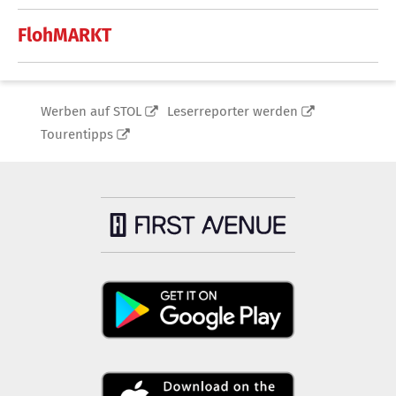
FlohMARKT
Werben auf STOL
Leserreporter werden
Tourentipps