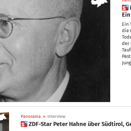
Pan
 P. Josef Andreas Jungmann –
Ein
Ein 
die 
Tode
der 
Tau
Past
Jung
Panorama
»
Interview
 ZDF-Star Peter Hahne über Südtirol,