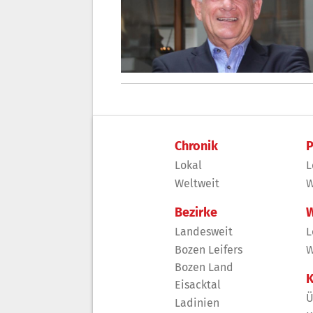
Chronik
P
Lokal
L
Weltweit
W
Bezirke
W
Landesweit
L
Bozen Leifers
W
Bozen Land
K
Eisacktal
Ü
Ladinien