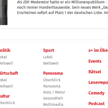
Als ZDF-Moderator hatte er ein Millionenpublikum -
noch immer Hunderttausende. Sein neues Werk „Das 
Erscheinen sofort auf Platz 1 der deutschen Liste. I
Öko-Steuern, den Zustand der Kirche, Gendersprach
+ Von Axel Rothkehl
olitik
Sport
s+ im Übe
okal
Lokal
Events
eltweit
Weltweit
Rätsel
irtschaft
Panorama
okal
Überblick
Leserrepo
eltweit
Panorama
Auto / Motor
Comedy
ultur
Gesundheit
berblick
Podcast
Multimedia