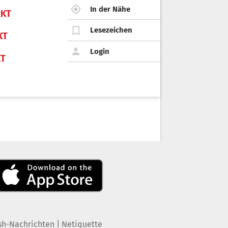
In der Nähe
KT
Lesezeichen
KT
Login
KT
|
sh-Nachrichten
Netiquette