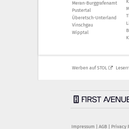
K
Meran-Burggrafenamt
M
Pustertal
T
Überetsch-Unterland
L
Vinschgau
B
Wipptal
K
Werben auf STOL
Leser
Impressum
|
AGB
|
Privacy 