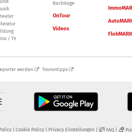
unst
Backstage
ImmoMAR
usik
OnTour
heater
AutoMAR
iteratur
Videos
ildung
FlohMAR
ino / TV
reporter werden
Tourentipps
Policy
|
Cookie Policy
|
Privacy Einstellungen
|
|
FAQ
Pu
2