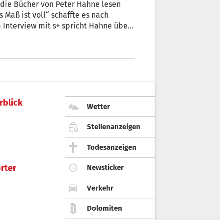
 die Bücher von Peter Hahne lesen
Maß ist voll“ schaffte es nach
m Interview mit s+ spricht Hahne über
e und seine Sehnsucht nach Südtirol.
rblick
Wetter
Stellenanzeigen
Todesanzeigen
rter
Newsticker
Verkehr
Dolomiten