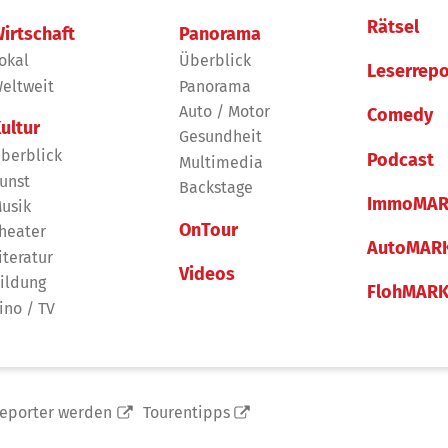
Rätsel
irtschaft
Panorama
okal
Überblick
Leserrepo
eltweit
Panorama
Auto / Motor
Comedy
ultur
Gesundheit
berblick
Podcast
Multimedia
unst
Backstage
ImmoMAR
usik
OnTour
heater
AutoMAR
iteratur
Videos
ildung
FlohMAR
ino / TV
reporter werden
Tourentipps