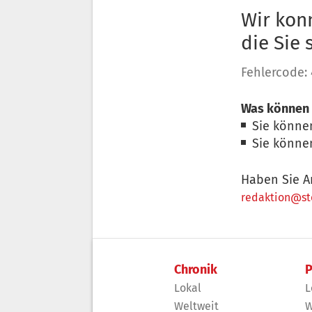
Wir konn
die Sie
Fehlercode:
Was können 
Sie könne
Sie könne
Haben Sie A
redaktion@sto
Chronik
P
Lokal
L
Weltweit
W