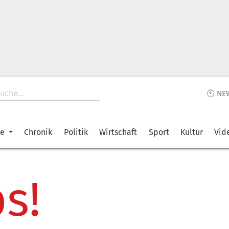
🕙 NE
ke
Chronik
Politik
Wirtschaft
Sport
Kultur
Vid
s!