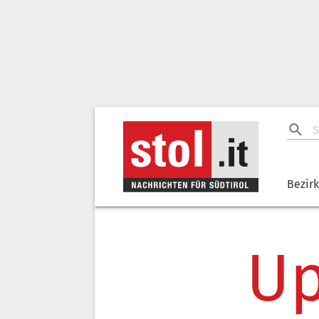
Bezir
Up