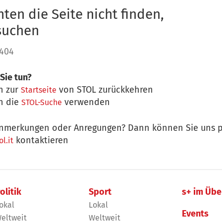
ten die Seite nicht finden,
 suchen
 404
Sie tun?
n zur
von STOL zurückkehren
Startseite
n die
verwenden
STOL-Suche
nmerkungen oder Anregungen? Dann können Sie uns p
kontaktieren
l.it
olitik
Sport
s+ im Übe
okal
Lokal
Events
eltweit
Weltweit