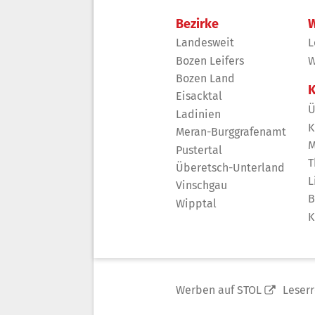
Bezirke
W
Landesweit
L
Bozen Leifers
W
Bozen Land
K
Eisacktal
Ü
Ladinien
K
Meran-Burggrafenamt
M
Pustertal
T
Überetsch-Unterland
L
Vinschgau
B
Wipptal
K
Werben auf STOL
Leser