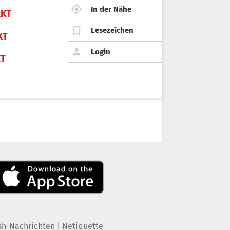
In der Nähe
KT
Lesezeichen
KT
Login
KT
|
sh-Nachrichten
Netiquette