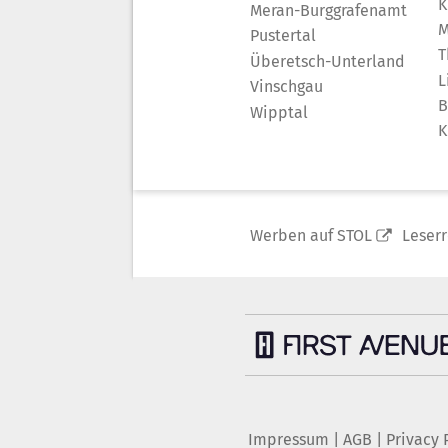
K
Meran-Burggrafenamt
M
Pustertal
T
Überetsch-Unterland
L
Vinschgau
B
Wipptal
K
Werben auf STOL
Leser
Impressum
|
AGB
|
Privacy 