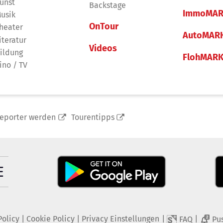
unst
Backstage
ImmoMAR
usik
OnTour
heater
AutoMAR
iteratur
Videos
ildung
FlohMAR
ino / TV
reporter werden
Tourentipps
Policy
|
Cookie Policy
|
Privacy Einstellungen
|
|
FAQ
Pu
2