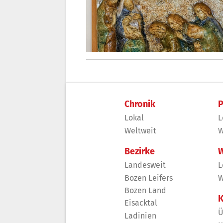
Chronik
P
Lokal
L
Weltweit
W
Bezirke
W
Landesweit
L
Bozen Leifers
W
Bozen Land
K
Eisacktal
Ü
Ladinien