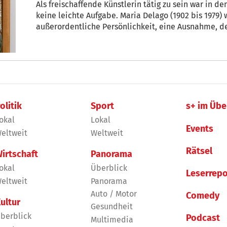
Als freischaffende Künstlerin tätig zu sein war in 
keine leichte Aufgabe. Maria Delago (1902 bis 1979)
außerordentliche Persönlichkeit, eine Ausnahme, den
ihrem unermüdlichen Schaffen, sondern auch in ih
Einstellung“.
olitik
Sport
s+ im Übe
okal
Lokal
Events
eltweit
Weltweit
Rätsel
irtschaft
Panorama
okal
Überblick
Leserrepo
eltweit
Panorama
Auto / Motor
Comedy
ultur
Gesundheit
berblick
Podcast
Multimedia