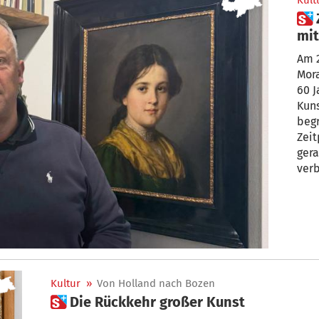
Kult
 Zu Besuch beim Galeristen
mit
Mei
Am 
Mora
60 J
Kuns
begr
Zeit
gera
ver
Bede
spr
Kultur
»
Von Holland nach Bozen
 Die Rückkehr großer Kunst