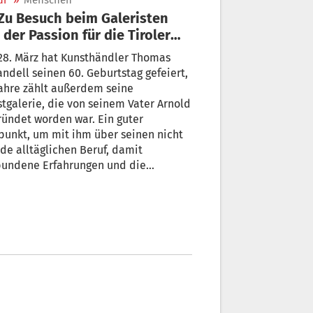
ur
»
Menschen
 der Passion für die Tiroler
ster
28. März hat Kunsthändler Thomas
ndell seinen 60. Geburtstag gefeiert,
ahre zählt außerdem seine
tgalerie, die von seinem Vater Arnold
ündet worden war. Ein guter
punkt, um mit ihm über seinen nicht
de alltäglichen Beruf, damit
bundene Erfahrungen und die
utung von Südtiroler Künstlern zu
echen.