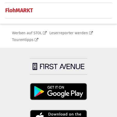
FlohMARKT
Werben auf STOL
Leserreporter werden
Tourentipps