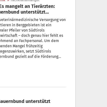
nik
»
Fachkräftemangel
ernbund unterstützt
gehende Studenten
veterinärmedizinische Versorgung von
tieren in Berggebieten ist ein
raler Pfeiler von Südtirols
wirtschaft – doch genau hier fehlt es
ehmend an Fachpersonal. Um dem
enden Mangel frühzeitig
egenzuwirken, setzt Südtirols
rnbund gezielt auf die Förderung
er Menschen, die Veterinärmedizin
dieren möchten.