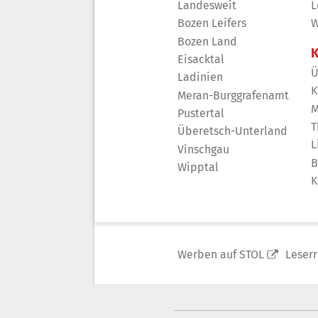
Landesweit
L
Bozen Leifers
W
Bozen Land
K
Eisacktal
Ü
Ladinien
K
Meran-Burggrafenamt
M
Pustertal
T
Überetsch-Unterland
L
Vinschgau
B
Wipptal
K
Werben auf STOL
Leser