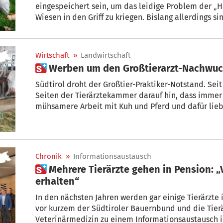
eingespeichert sein, um das leidige Problem der „
Wiesen in den Griff zu kriegen. Bislang allerdings sind magere 3000 Besitzer mit
ihrem Vierbeiner zum DNA-Abstrich angetreten. Alle anderen müssten mit
Jahresbeginn 2024 eine Strafe von 349 Euro bezahle
plant eine „Rettungsaktion“.
Wirtschaft
»
Landwirtschaft
 Werben um den Großtierarzt-Nachwu
Südtirol droht der Großtier-Praktiker-Notstand. Sei
Seiten der Tierärztekammer darauf hin, dass immer 
mühsamere Arbeit mit Kuh und Pferd und dafür lie
und Katze entscheiden. Nun hat man beim Südtiroler
– und einen Infoabend für angehende Veterinäre ver
Chronik
»
Informationsaustausch
 Mehrere Tierärzte gehen in Pension: „Versorgung der Tiere
erhalten“
In den nächsten Jahren werden gar einige Tierärzte
vor kurzem der Südtiroler Bauernbund und die Tie
Veterinärmedizin zu einem Informationsaustausch in