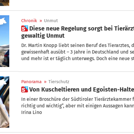
Dabei ging es um den Erhalt der tierärztlichen Verso
Entwicklung der Tierhaltung in Südtirol und die vielf
Chronik
»
Unmut
 Diese neue Regelung sorgt bei Tierärzten und Tierhaltern für
gewaltig Unmut
Dr. Martin Knopp liebt seinen Beruf des Tierarztes, d
gewissenhaft ausübt – 3 Jahre in Deutschland und seit 1994 im Sarntal. 10 Stunden
und mehr ist er täglich unterwegs. Doch eine neue 
und seinen Kollegen jetzt das Leben schwer. + von F
Panorama
»
Tierschutz
 Von Kuscheltieren und Egoisten-Halt
In einer Broschüre der Südtiroler Tierärztekammer f
richtig und wichtig“, aber mit einigen Aussagen kann
Irina Lino