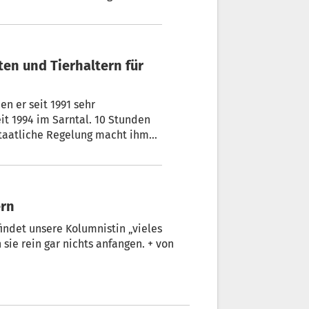
rgung in der Peripherie, die
ältige Arbeit als Großtierarzt.
en er seit 1991 sehr
staatliche Regelung macht ihm
lora Brugger
ern
indet unsere Kolumnistin „vieles
 sie rein gar nichts anfangen. + von