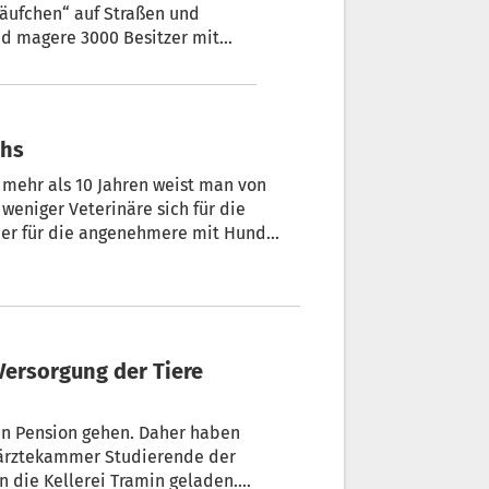
Häufchen“ auf Straßen und
n. Oder doch nicht? Das Land
chs
t mehr als 10 Jahren weist man von
weniger Veterinäre sich für die
ber für die angenehmere mit Hund
 Bauernbund die Initiative ergriffen
anstaltet.
 in Pension gehen. Daher haben
rärztekammer Studierende der
 die Kellerei Tramin geladen.