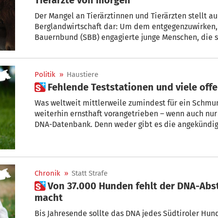
Der Mangel an Tierärztinnen und Tierärzten stellt au
Berglandwirtschaft dar: Um dem entgegenzuwirken, 
Bauernbund (SBB) engagierte junge Menschen, die s
an der Veterinärmedizinischen Universität Wien (V
Politik
»
Haustiere
 Fehlende Teststationen und viele off
Was weltweit mittlerweile zumindest für ein Schmunz
weiterhin ernsthaft vorangetrieben – wenn auch nu
DNA-Datenbank. Denn weder gibt es die angekündig
Gemeinden noch ist bisher geklärt, wer denn demnä
soll, sprich die Proben von den Kothaufen entnehm
Chronik
»
Statt Strafe
 Von 37.000 Hunden fehlt der DNA-Abstrich: Was das Land jetzt
macht
Bis Jahresende sollte das DNA jedes Südtiroler Hundes in eine D