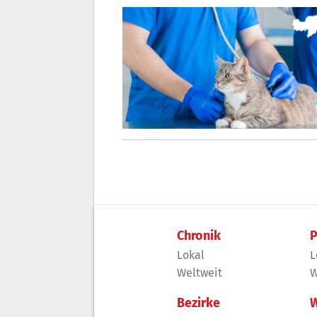
Chronik
P
Lokal
L
Weltweit
W
Bezirke
W