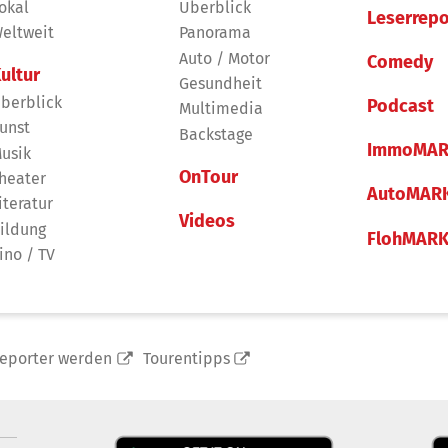
okal
Überblick
Leserrepo
eltweit
Panorama
Auto / Motor
Comedy
ultur
Gesundheit
berblick
Podcast
Multimedia
unst
Backstage
ImmoMAR
usik
OnTour
heater
AutoMAR
iteratur
Videos
ildung
FlohMAR
ino / TV
reporter werden
Tourentipps