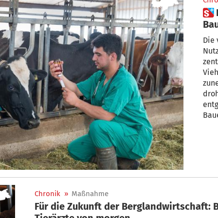
Chro
 Es mangelt an Tierärzten:
Bau
an
Die 
Nutz
zent
Vieh
zun
droh
entg
Baue
jung
stu
Chronik
»
Maßnahme
Für die Zukunft der Berglandwirtschaft: Bauernbund unterstützt
Tierärzte von morgen