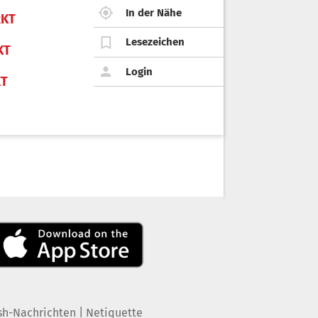
In der Nähe
KT
Lesezeichen
KT
Login
KT
|
sh-Nachrichten
Netiquette