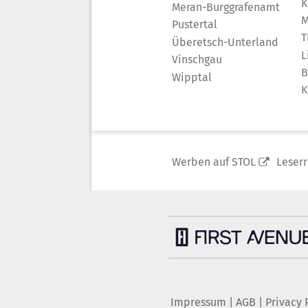
K
Meran-Burggrafenamt
M
Pustertal
T
Überetsch-Unterland
L
Vinschgau
B
Wipptal
K
Werben auf STOL
Leser
Impressum
|
AGB
|
Privacy 