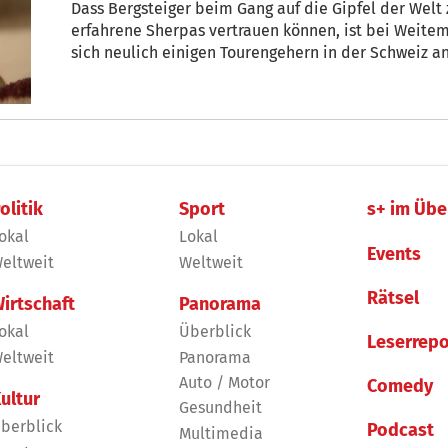
Dass Bergsteiger beim Gang auf die Gipfel der Welt 
erfahrene Sherpas vertrauen können, ist bei Weitem
sich neulich einigen Tourengehern in der Schweiz an
Besonderheit. Innerhalb von nur 3 Tagen bestieg ein
eines 3000ers.
olitik
Sport
s+ im Übe
okal
Lokal
Events
eltweit
Weltweit
Rätsel
irtschaft
Panorama
okal
Überblick
Leserrepo
eltweit
Panorama
Auto / Motor
Comedy
ultur
Gesundheit
berblick
Podcast
Multimedia