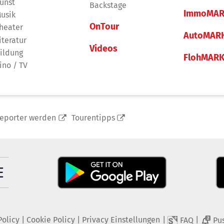
unst
Backstage
ImmoMAR
usik
OnTour
heater
AutoMAR
iteratur
Videos
ildung
FlohMAR
ino / TV
reporter werden
Tourentipps
Policy
|
Cookie Policy
|
Privacy Einstellungen
|
|
FAQ
Pu
2