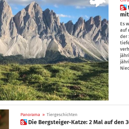
Chro
 Warum der Hirtenhund Ace
mit
hu
Es w
auf 
der 
tief
verh
jährigen Husky, tre
jähr
Nied
Panorama
»
Tiergeschichten
 Die Bergsteiger-Katze: 2 Mal auf den 