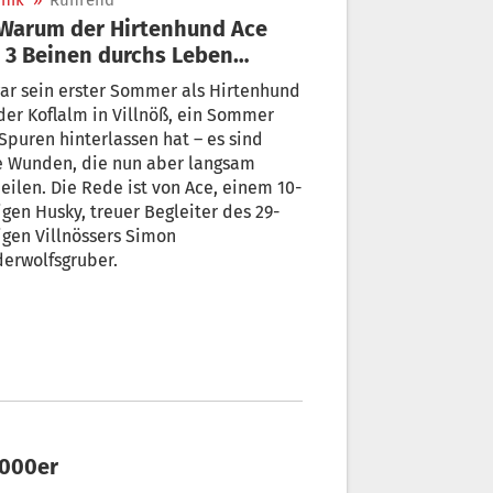
nik
»
Rührend
 3 Beinen durchs Leben
mpeln muss
ar sein erster Sommer als Hirtenhund
der Koflalm in Villnöß, ein Sommer
Spuren hinterlassen hat – es sind
e Wunden, die nun aber langsam
eilen. Die Rede ist von Ace, einem 10-
uer Begleiter des 29-
igen Villnössers Simon
erwolfsgruber.
3000er