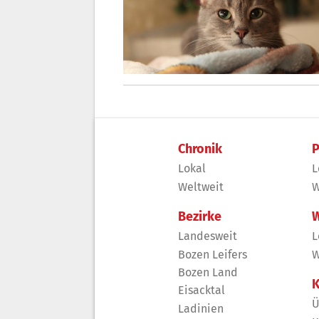
Chronik
P
Lokal
L
Weltweit
W
Bezirke
W
Landesweit
L
Bozen Leifers
W
Bozen Land
K
Eisacktal
Ü
Ladinien