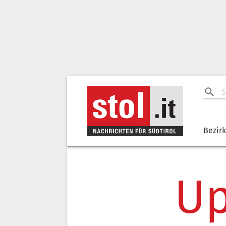
Bezir
Up