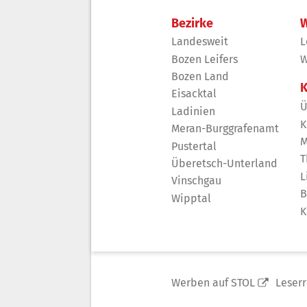
Bezirke
W
Landesweit
L
Bozen Leifers
W
Bozen Land
K
Eisacktal
Ü
Ladinien
K
Meran-Burggrafenamt
M
Pustertal
T
Überetsch-Unterland
L
Vinschgau
B
Wipptal
K
Werben auf STOL
Leser