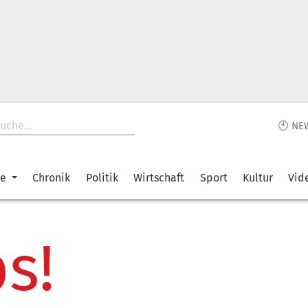
🕙 NE
ke
Chronik
Politik
Wirtschaft
Sport
Kultur
Vid
s!