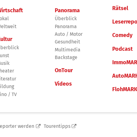
Rätsel
irtschaft
Panorama
okal
Überblick
Leserrepo
eltweit
Panorama
Auto / Motor
Comedy
ultur
Gesundheit
berblick
Podcast
Multimedia
unst
Backstage
ImmoMAR
usik
OnTour
heater
AutoMAR
iteratur
Videos
ildung
FlohMAR
ino / TV
reporter werden
Tourentipps