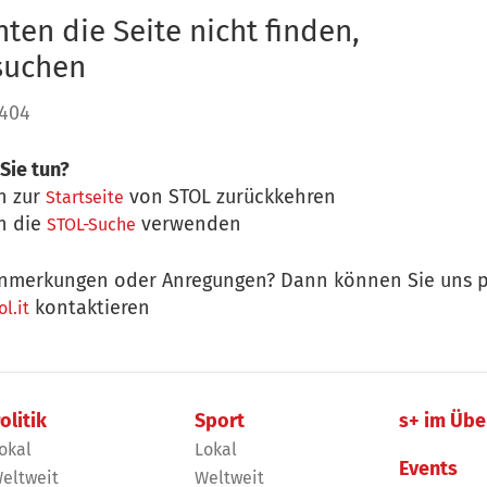
ten die Seite nicht finden,
 suchen
 404
Sie tun?
n zur
von STOL zurückkehren
Startseite
n die
verwenden
STOL-Suche
nmerkungen oder Anregungen? Dann können Sie uns p
kontaktieren
l.it
olitik
Sport
s+ im Übe
okal
Lokal
Events
eltweit
Weltweit