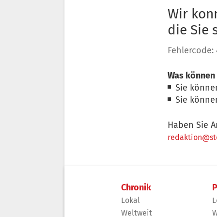
Wir konn
die Sie
Fehlercode:
Was können 
Sie könne
Sie könne
Haben Sie A
redaktion@sto
Chronik
P
Lokal
L
Weltweit
W