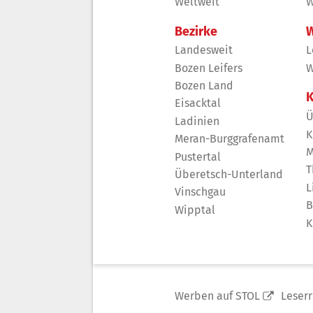
Weltweit
W
Bezirke
W
Landesweit
L
Bozen Leifers
W
Bozen Land
K
Eisacktal
Ü
Ladinien
K
Meran-Burggrafenamt
M
Pustertal
T
Überetsch-Unterland
L
Vinschgau
B
Wipptal
K
Werben auf STOL
Leser