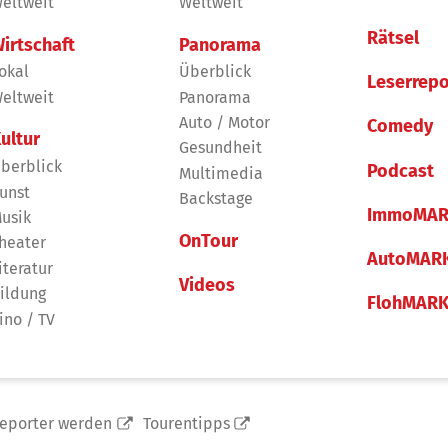
eltweit
Weltweit
Rätsel
irtschaft
Panorama
okal
Überblick
Leserrepo
eltweit
Panorama
Auto / Motor
Comedy
ultur
Gesundheit
berblick
Podcast
Multimedia
unst
Backstage
ImmoMAR
usik
OnTour
heater
AutoMAR
iteratur
Videos
ildung
FlohMAR
ino / TV
reporter werden
Tourentipps