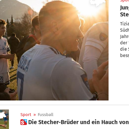
Spor
Jun
Ste
Tizi
Südt
Jahr
der 
die
bess
Sport
»
Fussball
 Die Stecher-Brüder und ein Hauch vo