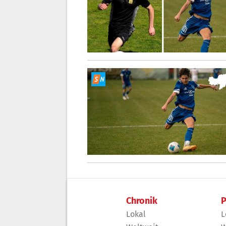
Chronik
P
Lokal
L