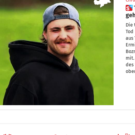
Chro
 Tod von Aaron Engl: Ermittler
geh
Die
Tod 
aus 
Ermi
Boz
mit
des 
obe
aufg
Hals