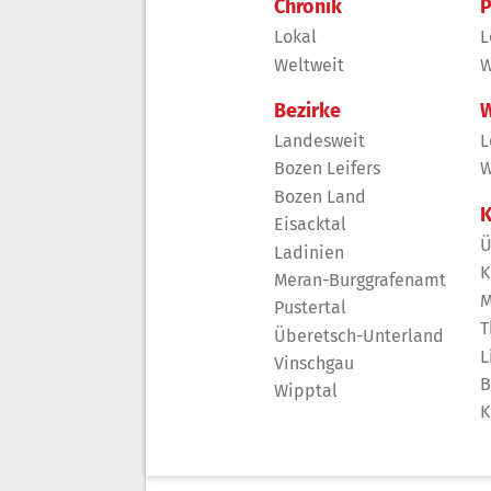
Chronik
P
Lokal
L
Weltweit
W
Bezirke
W
Landesweit
L
Bozen Leifers
W
Bozen Land
K
Eisacktal
Ü
Ladinien
K
Meran-Burggrafenamt
M
Pustertal
T
Überetsch-Unterland
L
Vinschgau
B
Wipptal
K