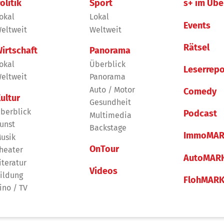
olitik
Sport
s+ im Übe
okal
Lokal
Events
eltweit
Weltweit
Rätsel
irtschaft
Panorama
okal
Überblick
Leserrepo
eltweit
Panorama
Auto / Motor
Comedy
ultur
Gesundheit
berblick
Podcast
Multimedia
unst
Backstage
ImmoMAR
usik
OnTour
heater
AutoMAR
iteratur
Videos
ildung
FlohMAR
ino / TV