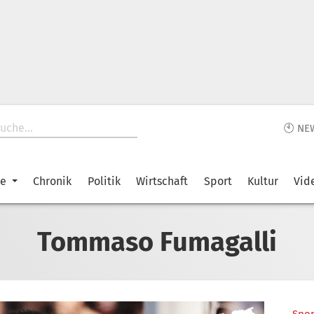
🕙 NE
ke
Chronik
Politik
Wirtschaft
Sport
Kultur
Vid
Tommaso Fumagalli