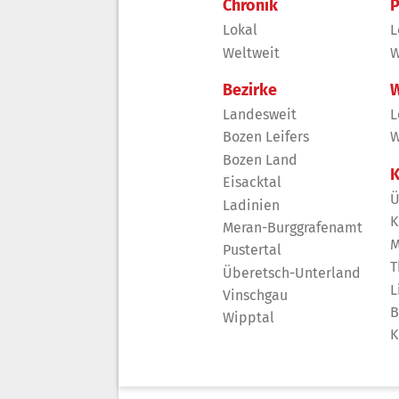
Chronik
P
Lokal
L
Weltweit
W
Bezirke
W
Landesweit
L
Bozen Leifers
W
Bozen Land
K
Eisacktal
Ü
Ladinien
K
Meran-Burggrafenamt
M
Pustertal
T
Überetsch-Unterland
L
Vinschgau
B
Wipptal
K