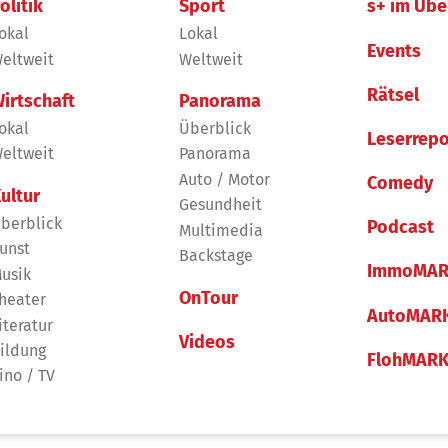
olitik
Sport
s+ im Übe
okal
Lokal
Events
eltweit
Weltweit
Rätsel
irtschaft
Panorama
okal
Überblick
Leserrepo
eltweit
Panorama
Auto / Motor
Comedy
ultur
Gesundheit
berblick
Podcast
Multimedia
unst
Backstage
ImmoMAR
usik
OnTour
heater
AutoMAR
iteratur
Videos
ildung
FlohMAR
ino / TV