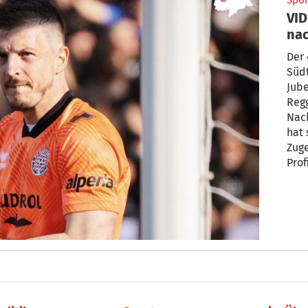
Spor
VID
nac
Der 
Südt
Jube
Regg
Nac
hat 
Zug
Prof