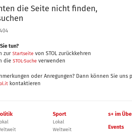
ten die Seite nicht finden,
 suchen
 404
Sie tun?
n zur
von STOL zurückkehren
Startseite
n die
verwenden
STOL-Suche
nmerkungen oder Anregungen? Dann können Sie uns p
kontaktieren
l.it
olitik
Sport
s+ im Übe
okal
Lokal
Events
eltweit
Weltweit