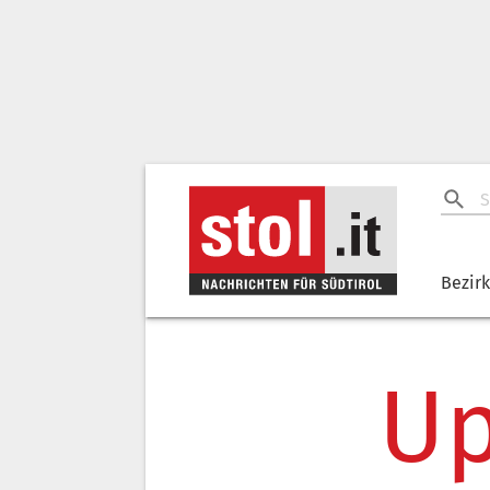
Bezir
Up