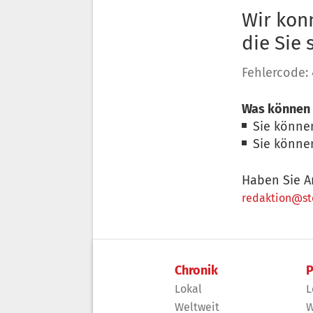
Wir konn
die Sie
Fehlercode:
Was können 
Sie könne
Sie könne
Haben Sie A
redaktion@sto
Chronik
P
Lokal
L
Weltweit
W