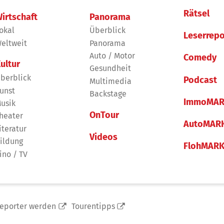
Rätsel
irtschaft
Panorama
okal
Überblick
Leserrepo
eltweit
Panorama
Auto / Motor
Comedy
ultur
Gesundheit
berblick
Podcast
Multimedia
unst
Backstage
ImmoMAR
usik
OnTour
heater
AutoMAR
iteratur
Videos
ildung
FlohMAR
ino / TV
reporter werden
Tourentipps