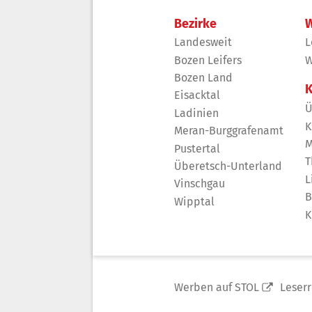
Bezirke
W
Landesweit
L
Bozen Leifers
W
Bozen Land
K
Eisacktal
Ü
Ladinien
K
Meran-Burggrafenamt
M
Pustertal
T
Überetsch-Unterland
L
Vinschgau
B
Wipptal
K
Werben auf STOL
Leser