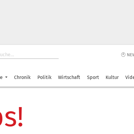
🕙 NE
ke
Chronik
Politik
Wirtschaft
Sport
Kultur
Vid
s!