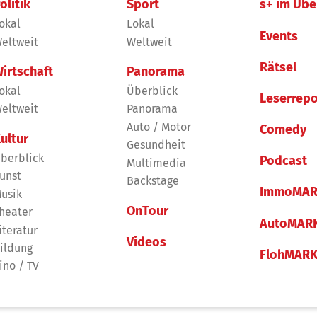
olitik
Sport
s+ im Übe
okal
Lokal
Events
eltweit
Weltweit
Rätsel
irtschaft
Panorama
okal
Überblick
Leserrepo
eltweit
Panorama
Auto / Motor
Comedy
ultur
Gesundheit
berblick
Podcast
Multimedia
unst
Backstage
ImmoMAR
usik
OnTour
heater
AutoMAR
iteratur
Videos
ildung
FlohMAR
ino / TV