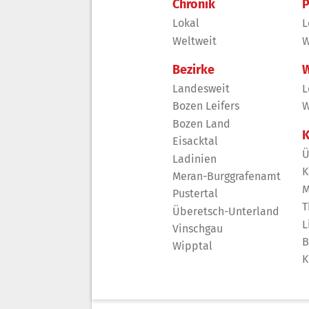
Chronik
P
Lokal
L
Weltweit
W
Bezirke
W
Landesweit
L
Bozen Leifers
W
Bozen Land
K
Eisacktal
Ü
Ladinien
K
Meran-Burggrafenamt
M
Pustertal
T
Überetsch-Unterland
L
Vinschgau
B
Wipptal
K