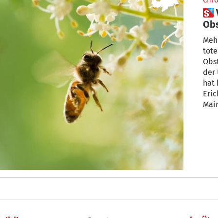
Chro
 Vermehrt tote Bienen in
Obs
dah
Meh
tote
Obst
der
hat
Erich 
Mai