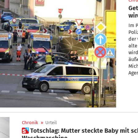
Chro
Get
wir
Im 
Poli
der 
alte
wird
äuße
Mich
Agen
ein
Chronik
»
Urteil
 Totschlag: Mutter steckte Baby mit schmutziger Kleidung in
Waschmaschine