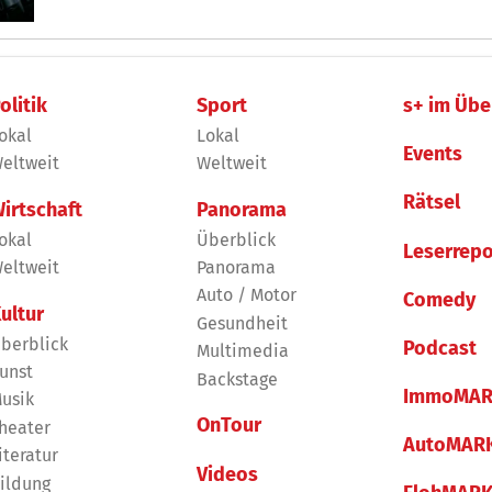
olitik
Sport
s+ im Übe
okal
Lokal
Events
eltweit
Weltweit
Rätsel
irtschaft
Panorama
okal
Überblick
Leserrepo
eltweit
Panorama
Auto / Motor
Comedy
ultur
Gesundheit
berblick
Podcast
Multimedia
unst
Backstage
ImmoMAR
usik
OnTour
heater
AutoMAR
iteratur
Videos
ildung