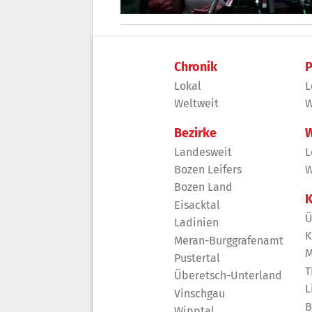
Chronik
P
Lokal
L
Weltweit
W
Bezirke
W
Landesweit
L
Bozen Leifers
W
Bozen Land
K
Eisacktal
Ü
Ladinien
K
Meran-Burggrafenamt
M
Pustertal
T
Überetsch-Unterland
L
Vinschgau
B
Wipptal