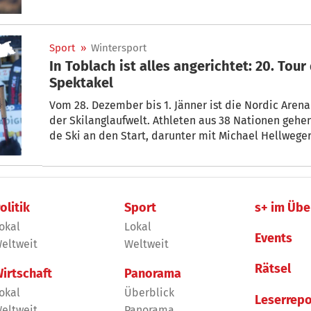
Sport
»
Wintersport
In Toblach ist alles angerichtet: 20. Tour
Spektakel
Vom 28. Dezember bis 1. Jänner ist die Nordic Aren
der Skilanglaufwelt. Athleten aus 38 Nationen gehen
de Ski an den Start, darunter mit Michael Hellweger
olitik
Sport
s+ im Übe
okal
Lokal
Events
eltweit
Weltweit
Rätsel
irtschaft
Panorama
okal
Überblick
Leserrepo
eltweit
Panorama