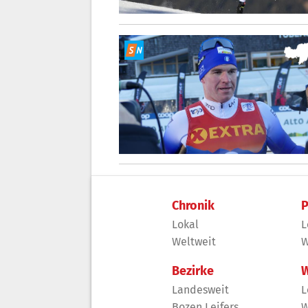
Chronik
P
Lokal
L
Weltweit
W
Bezirke
W
Landesweit
L
Bozen Leifers
W