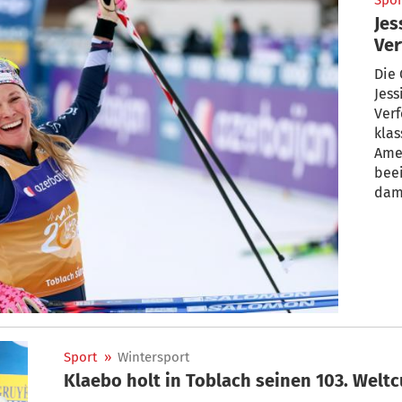
Spor
Jes
Ver
Die 
Jess
Verf
klas
Amer
bee
dami
Sport
»
Wintersport
Klaebo holt in Toblach seinen 103. Welt