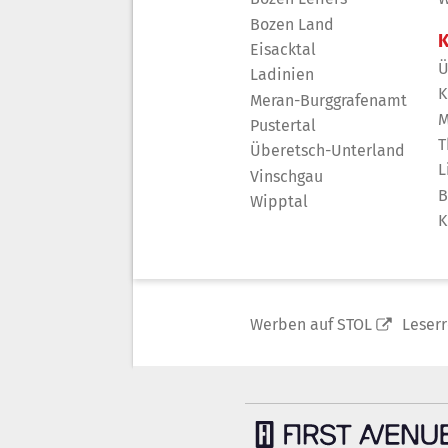
Bozen Land
K
Eisacktal
Ü
Ladinien
K
Meran-Burggrafenamt
M
Pustertal
T
Überetsch-Unterland
L
Vinschgau
B
Wipptal
K
Werben auf STOL
Leser