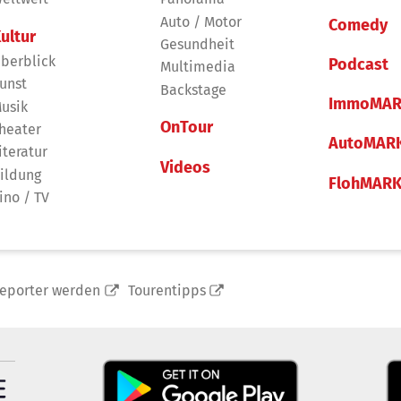
Auto / Motor
Comedy
ultur
Gesundheit
berblick
Podcast
Multimedia
unst
Backstage
ImmoMAR
usik
OnTour
heater
AutoMAR
iteratur
Videos
ildung
FlohMAR
ino / TV
reporter werden
Tourentipps