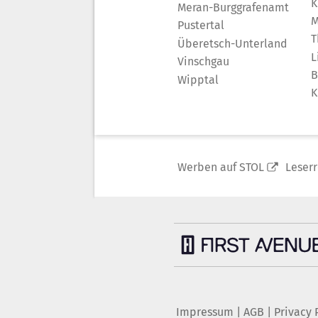
K
Meran-Burggrafenamt
M
Pustertal
T
Überetsch-Unterland
L
Vinschgau
B
Wipptal
K
Werben auf STOL
Leser
Impressum
|
AGB
|
Privacy 