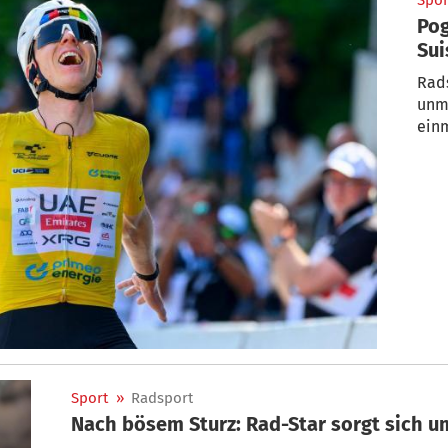
Spor
Pog
Sui
Rads
unmi
ein
Sport
»
Radsport
Nach bösem Sturz: Rad-Star sorgt sich u