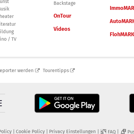
unst
Backstage
ImmoMAR
usik
OnTour
heater
AutoMAR
iteratur
Videos
ildung
FlohMAR
ino / TV
reporter werden
Tourentipps
Policy
|
Cookie Policy
|
Privacy Einstellungen
|
|
FAQ
Pu
2