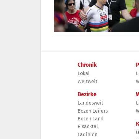
Chronik
P
Lokal
L
Weltweit
W
Bezirke
W
Landesweit
L
Bozen Leifers
W
Bozen Land
K
Eisacktal
Ü
Ladinien