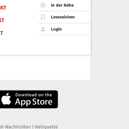
In der Nähe
KT
Lesezeichen
KT
Login
KT
|
sh-Nachrichten
Netiquette