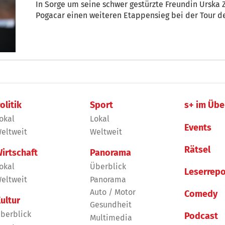
In Sorge um seine schwer gestürzte Freundin Urska 
Pogacar einen weiteren Etappensieg bei der Tour d
olitik
Sport
s+ im Übe
okal
Lokal
Events
eltweit
Weltweit
Rätsel
irtschaft
Panorama
okal
Überblick
Leserrepo
eltweit
Panorama
Auto / Motor
Comedy
ultur
Gesundheit
berblick
Podcast
Multimedia