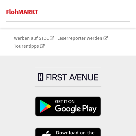
FlohMARKT
Werben auf STOL
Leserreporter werden
Tourentipps