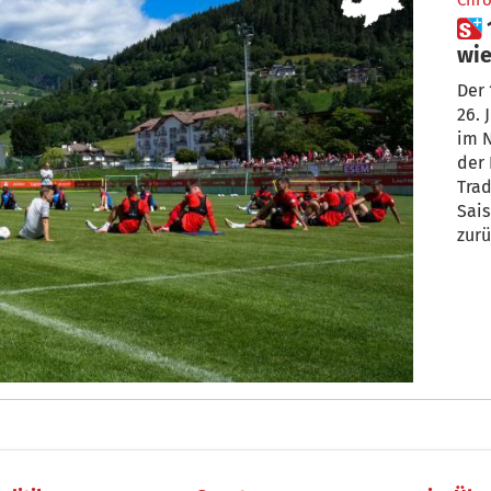
Chro
 1. FC Kaiserslautern kommt
wie
Der 
26. 
im N
der Premiere im Vorjahr kehrt der
Trad
Sais
zurü