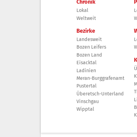
Chronik
P
Lokal
L
Weltweit
W
Bezirke
W
Landesweit
L
Bozen Leifers
W
Bozen Land
K
Eisacktal
Ü
Ladinien
K
Meran-Burggrafenamt
M
Pustertal
T
Überetsch-Unterland
L
Vinschgau
B
Wipptal
K