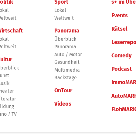
olitik
Sport
s+ im Übe
okal
Lokal
Events
eltweit
Weltweit
Rätsel
irtschaft
Panorama
okal
Überblick
Leserrepo
eltweit
Panorama
Auto / Motor
Comedy
ultur
Gesundheit
berblick
Podcast
Multimedia
unst
Backstage
ImmoMAR
usik
OnTour
heater
AutoMAR
iteratur
Videos
ildung
FlohMAR
ino / TV