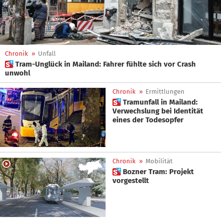
Chronik
»
Unfall
 Tram-Unglück in Mailand: Fahrer fühlte sich vor Crash
unwohl
Chronik
»
Ermittlungen
 Tramunfall in Mailand:
Verwechslung bei Identität
eines der Todesopfer
Chronik
»
Mobilität
 Bozner Tram: Projekt
vorgestellt