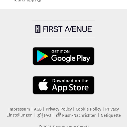
Tourentipps
Impressum
|
AGB
|
Privacy Policy
|
Cookie Policy
|
Privacy
Einstellungen
|
|
|
FAQ
Push-Nachrichten
Netiquette
2
©
2026
First Avenue GmbH