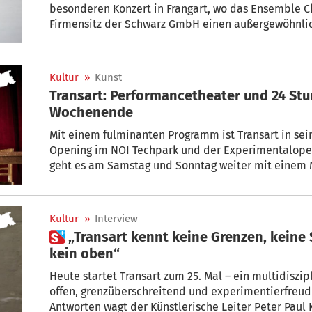
besonderen Konzert in Frangart, wo das Ensemble
Firmensitz der Schwarz GmbH einen außergewöhnlic
dem Titel Symbiont rückt das Ensemble die Begegnu
Instrumentalmusik mit elektroakustischen und digi
Mittelpunkt.
Kultur
»
Kunst
Transart: Performancetheater und 24 S
Wochenende
Mit einem fulminanten Programm ist Transart in sei
Opening im NOI Techpark und der Experimentaloper
geht es am Samstag und Sonntag weiter mit einem
Wesentliche reduzierten Theaterformaten.
Kultur
»
Interview
 „Transart kennt keine Grenzen, keine Sparten, kein unten und
kein oben“
Heute startet Transart zum 25. Mal – ein multidiszipl
offen, grenzüberschreitend und experimentierfreudig
Antworten wagt der Künstlerische Leiter Peter Paul 