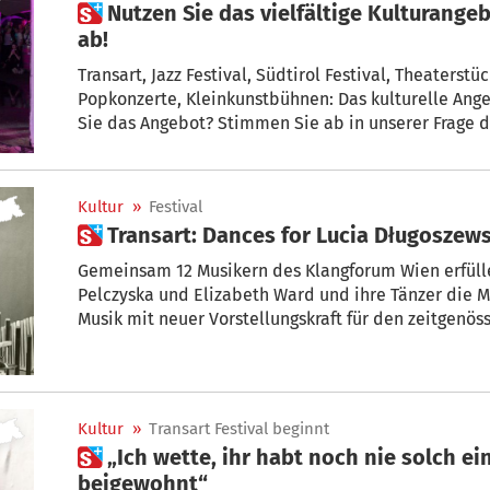
 Nutzen Sie das vielfältige Kulturangebot in Südtirol? Stimmen Sie
ab!
Transart, Jazz Festival, Südtirol Festival, Theaterst
Popkonzerte, Kleinkunstbühnen: Das kulturelle Angebo
Sie das Angebot? Stimmen Sie ab in unserer Frage d
Kultur
»
Festival
 Transart: Dances for Lucia Długoszew
Gemeinsam 12 Musikern des Klangforum Wien erfüll
Pelczyska und Elizabeth Ward und ihre Tänzer die 
Musik mit neuer Vorstellungskraft für den zeitgenös
Długoszewski?
Kultur
»
Transart Festival beginnt
 „Ich wette, ihr habt noch nie solch einer gewaltigen Explosion
beigewohnt“