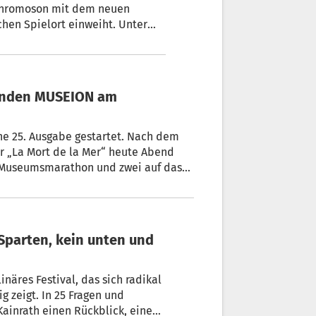
 Chromoson mit dem neuen
hen Spielort einweiht. Unter
ng von traditioneller
talen Ausdrucksformen in den
tunden MUSEION am
ne 25. Ausgabe gestartet. Nach dem
 „La Mort de la Mer“ heute Abend
 Museumsmarathon und zwei auf das
inäres Festival, das sich radikal
 zeigt. In 25 Fragen und
Kainrath einen Rückblick, einen