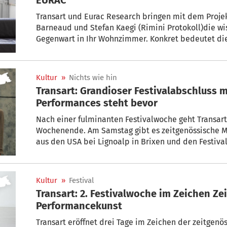
Transart und Eurac Research bringen mit dem Projek
Barneaud und Stefan Kaegi (Rimini Protokoll)die wi
Gegenwart in Ihr Wohnzimmer. Konkret bedeutet dies, da
melden können, um am 17. oder 18. September 2026 
Hause zu empfangen. Hier mehr dazu.
Kultur
»
Nichts wie hin
Transart: Grandioser Festivalabschluss 
Performances steht bevor
Nach einer fulminanten Festivalwoche geht Transart
Wochenende. Am Samstag gibt es zeitgenössische M
aus den USA bei Lignoalp in Brixen und den Festiv
zwei Performances, eingebettet in die Landschaft 
Lengstein auf dem Ritten.
Kultur
»
Festival
Transart: 2. Festivalwoche im Zeichen Z
Performancekunst
Transart eröffnet drei Tage im Zeichen der zeitgen