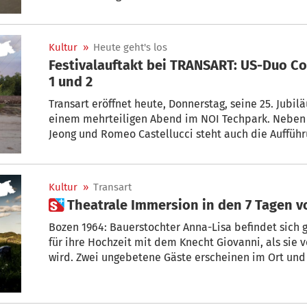
Ausblick – und einen Blick ins Innere dieses außerg
Kultur
»
Heute geht's los
Festivalauftakt bei TRANSART: US-Duo C
1 und 2
Transart eröffnet heute, Donnerstag, seine 25. Jub
einem mehrteiligen Abend im NOI Techpark. Nebe
Jeong und Romeo Castellucci steht auch die Aufführ
Innervision mit fast 50, überwiegend aus Südtirol
dem Programm. Den Abschluss bildet ein Konzert d
Werk La Mort de la Mer am Freitag im Ex-Masten in 
Kultur
»
Transart
 Theatrale Immersion in den 7 Tagen 
Bozen 1964: Bauerstochter Anna-Lisa befindet sich 
für ihre Hochzeit mit dem Knecht Giovanni, als sie 
wird. Zwei ungebetene Gäste erscheinen im Ort und
grauenvolles Verbrechen. Die Idylle zerfällt nach u
Schweigen bricht. Das Publikum findet sich in der 
erleben sie „Die 7 Tage von Mariahaim“, die alle und