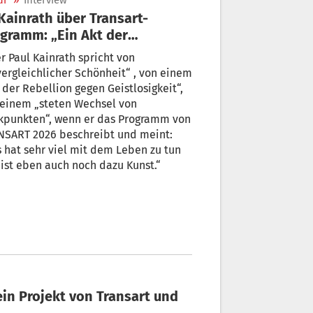
ur
»
Interview
gramm: „Ein Akt der
ellion gegen Geistlosigkeit“
r Paul Kainrath spricht von
ergleichlicher Schönheit“ , von einem
 der Rebellion gegen Geistlosigkeit“,
 einem „steten Wechsel von
ckpunkten“, wenn er das Programm von
NSART 2026 beschreibt und meint:
 hat sehr viel mit dem Leben zu tun
ist eben auch noch dazu Kunst.“
in Projekt von Transart und