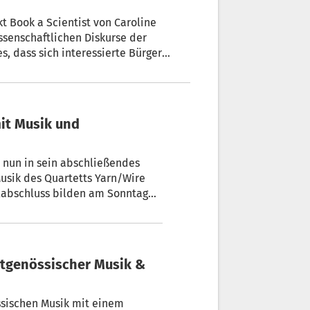
t Book a Scientist von Caroline
ssenschaftlichen Diskurse der
ss sich interessierte Bürger
eine*n Wissenschaftler*in bei sich zu
mit Musik und
 nun in sein abschließendes
usik des Quartetts Yarn/Wire
alabschluss bilden am Sonntag
rund um den Rautnerhof in
eitgenössischer Musik &
össischen Musik mit einem