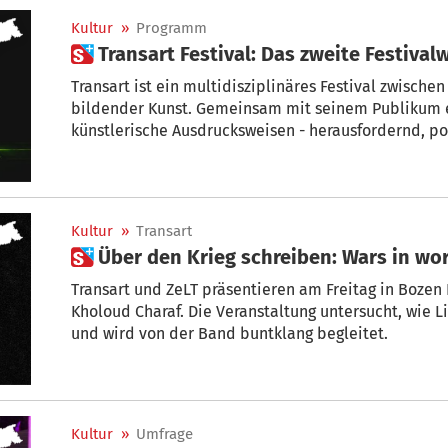
Kultur
»
Programm
 Transart Festival: Das zweite Festiv
Transart ist ein multidisziplinäres Festival zwische
bildender Kunst. Gemeinsam mit seinem Publikum e
künstlerische Ausdrucksweisen - herausfordernd, po
steht das 2. Wochenende vor der Tür.
Kultur
»
Transart
 Über den Krieg schreiben: Wars in wo
Transart und ZeLT präsentieren am Freitag in Bozen
Kholoud Charaf. Die Veranstaltung untersucht, wie Li
und wird von der Band buntklang begleitet.
Kultur
»
Umfrage