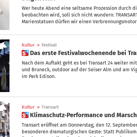
Wer heute Abend eine seltsame Prozession durch d
beobachten wird, soll sich nicht wundern: TRANSART hat begonnen. Statt Heiligen- und
Marienstatuen dürfen wir einen Verbrennungsmotor bestaunen, der auf einem
Scheiterhaufen zur Hinrichtung gebracht wird. Der Umzug startet um 18 
auch heuer zentrale Ausgangsstätte für das Festival.
Performance-Künstler Kris Verdonck.
Kultur
»
Festival
 Das erste Festivalwochenende bei Tra
Nach dem Auftakt geht es bei Transart 24 weiter m
und Bruneck, outdoor auf der Seiser Alm und am Vig
im Park Edison.
Kultur
»
Transart
 Klimaschutz-Performance und Marsch
Transart eröffnet am Donnerstag, den 12. September,
besonderen dramaturgischen Geste: Statt Publikum