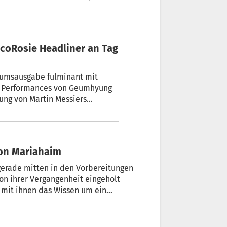
ewöhnlichen Festivals.
ocoRosie Headliner an Tag
iläumsausgabe fulminant mit
n Performances von Geumhyung
ung von Martin Messiers
 stammenden Performer:innen auf
es Duos CocoRosie, deren neues
Bozen seine Uraufführung erlebt.
von Mariahaim
gerade mitten in den Vorbereitungen
von ihrer Vergangenheit eingeholt
 mit ihnen das Wissen um ein
nd nach, das generationenlange
Rolle der Hochzeitsgäste. Rückblickend
 alles verändern.