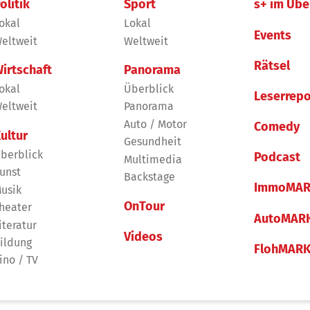
olitik
Sport
s+ im Übe
okal
Lokal
Events
eltweit
Weltweit
Rätsel
irtschaft
Panorama
okal
Überblick
Leserrepo
eltweit
Panorama
Auto / Motor
Comedy
ultur
Gesundheit
berblick
Podcast
Multimedia
unst
Backstage
ImmoMAR
usik
OnTour
heater
AutoMAR
iteratur
Videos
ildung
FlohMAR
ino / TV