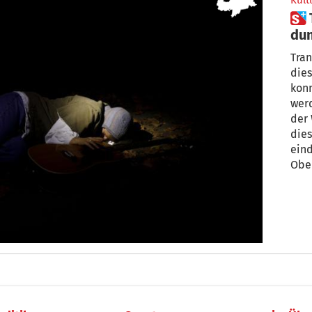
Kult
 Transart – Nahe an der
dun
Tran
dies
kon
werd
der 
dies
eind
Obe