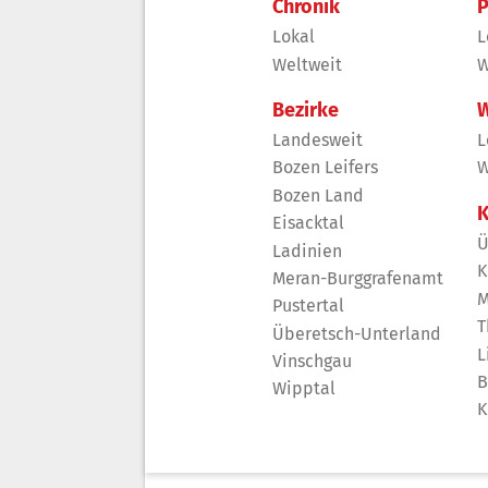
Chronik
P
Lokal
L
Weltweit
W
Bezirke
W
Landesweit
L
Bozen Leifers
W
Bozen Land
K
Eisacktal
Ü
Ladinien
K
Meran-Burggrafenamt
M
Pustertal
T
Überetsch-Unterland
L
Vinschgau
B
Wipptal
K