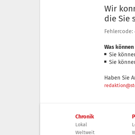
Wir konn
die Sie
Fehlercode:
Was können 
Sie könne
Sie könne
Haben Sie A
redaktion@sto
Chronik
P
Lokal
L
Weltweit
W