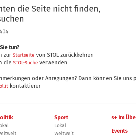
ten die Seite nicht finden,
 suchen
 404
Sie tun?
n zur
von STOL zurückkehren
Startseite
n die
verwenden
STOL-Suche
nmerkungen oder Anregungen? Dann können Sie uns p
kontaktieren
l.it
olitik
Sport
s+ im Übe
okal
Lokal
Events
eltweit
Weltweit