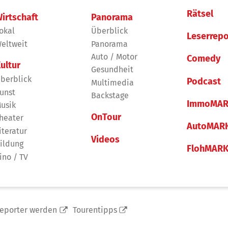
Rätsel
irtschaft
Panorama
okal
Überblick
Leserrepo
eltweit
Panorama
Auto / Motor
Comedy
ultur
Gesundheit
berblick
Podcast
Multimedia
unst
Backstage
ImmoMAR
usik
OnTour
heater
AutoMAR
iteratur
Videos
ildung
FlohMAR
ino / TV
reporter werden
Tourentipps