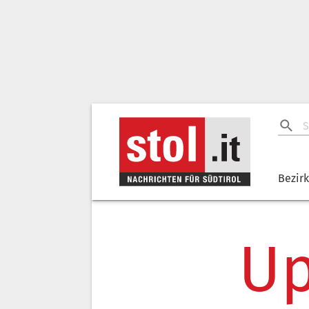
Bezir
Up