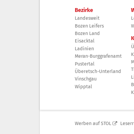
Bezirke
W
Landesweit
L
Bozen Leifers
W
Bozen Land
K
Eisacktal
Ü
Ladinien
K
Meran-Burggrafenamt
M
Pustertal
T
Überetsch-Unterland
L
Vinschgau
B
Wipptal
K
Werben auf STOL
Leser