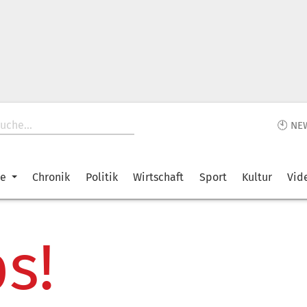
🕙 NE
ke
Chronik
Politik
Wirtschaft
Sport
Kultur
Vid
s!