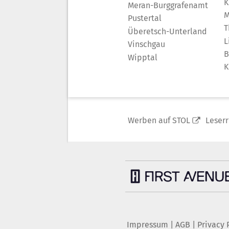
K
Meran-Burggrafenamt
M
Pustertal
T
Überetsch-Unterland
L
Vinschgau
B
Wipptal
K
Werben auf STOL
Leser
Impressum
|
AGB
|
Privacy 