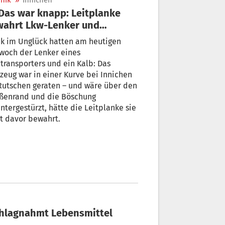
nik
»
Innichen
wahrt Lkw-Lenker und
bchen vor Absturz
ck im Unglück hatten am heutigen
woch der Lenker eines
transporters und ein Kalb: Das
zeug war in einer Kurve bei Innichen
Rutschen geraten – und wäre über den
aßenrand und die Böschung
ntergestürzt, hätte die Leitplanke sie
t davor bewahrt.
eschlagnahmt Lebensmittel