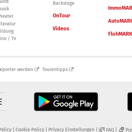
unst
Backstage
ImmoMAR
usik
OnTour
heater
AutoMAR
iteratur
Videos
ildung
FlohMAR
ino / TV
reporter werden
Tourentipps
Policy
|
Cookie Policy
|
Privacy Einstellungen
|
|
FAQ
Pu
2