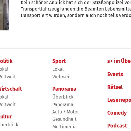
Kein schöner Anblick hat sich der Straßenpolizei v
Transportfahrzeug fanden die Beamten Lebensmitte
transportiert wurden, sondern auch noch teils v
olitik
Sport
s+ im Übe
okal
Lokal
Events
eltweit
Weltweit
Rätsel
irtschaft
Panorama
okal
Überblick
Leserrepo
eltweit
Panorama
Auto / Motor
Comedy
ultur
Gesundheit
berblick
Podcast
Multimedia