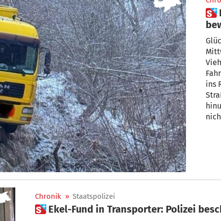
Chro
 Das war knapp: Leitplanke
be
Käl
Glü
Mitt
Vieh
Fahr
ins 
Str
hinu
nich
Chronik
»
Staatspolizei
 Ekel-Fund in Transporter: Polizei b