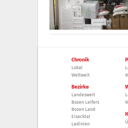
Chronik
P
Lokal
L
Weltweit
W
Bezirke
W
Landesweit
L
Bozen Leifers
W
Bozen Land
K
Eisacktal
Ü
Ladinien