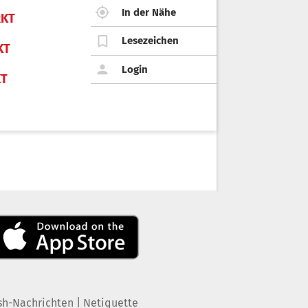
In der Nähe
KT
Lesezeichen
KT
Login
KT
|
sh-Nachrichten
Netiquette