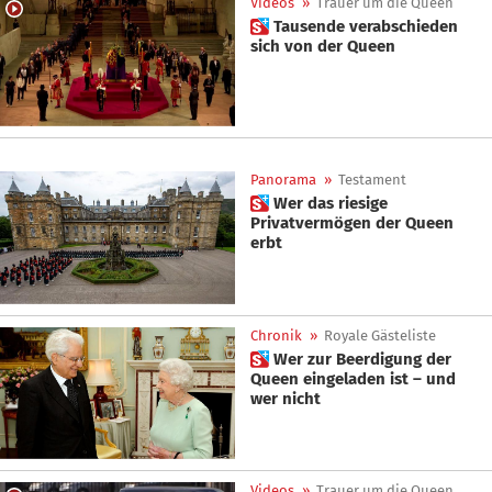
Videos
»
Trauer um die Queen
 Tausende verabschieden
sich von der Queen
Panorama
»
Testament
 Wer das riesige
Privatvermögen der Queen
erbt
Chronik
»
Royale Gästeliste
 Wer zur Beerdigung der
Queen eingeladen ist – und
wer nicht
Videos
»
Trauer um die Queen