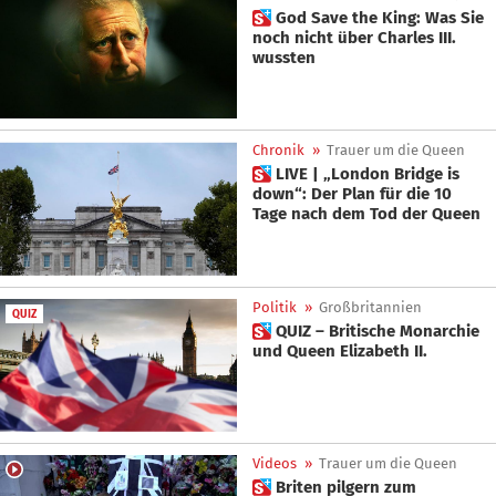
 God Save the King: Was Sie
noch nicht über Charles III.
wussten
Chronik
»
Trauer um die Queen
 LIVE | „London Bridge is
down“: Der Plan für die 10
Tage nach dem Tod der Queen
Politik
»
Großbritannien
QUIZ
 QUIZ – Britische Monarchie
und Queen Elizabeth II.
Videos
»
Trauer um die Queen
 Briten pilgern zum