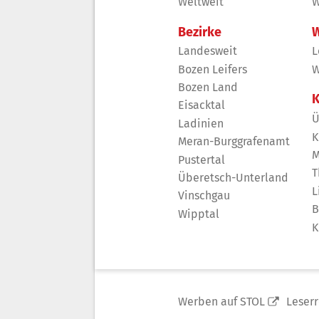
Weltweit
W
Bezirke
W
Landesweit
L
Bozen Leifers
W
Bozen Land
K
Eisacktal
Ü
Ladinien
K
Meran-Burggrafenamt
M
Pustertal
T
Überetsch-Unterland
L
Vinschgau
B
Wipptal
K
Werben auf STOL
Leser