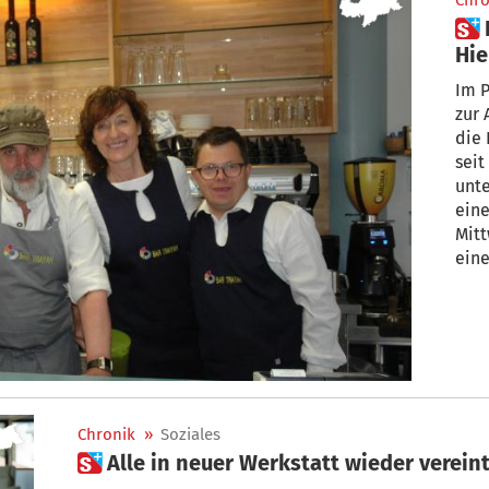
Chro
 Bar Café „Trayah“ in Bruneck –
Hie
Im P
zur 
die 
sei
unte
eine
Mit
ein
übe
Chronik
»
Soziales
 Alle in neuer Werkstatt wieder vere