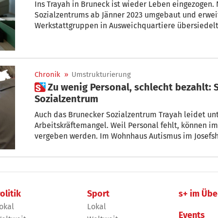
Ins Trayah in Bruneck ist wieder Leben eingezogen.
Sozialzentrums ab Jänner 2023 umgebaut und erwei
Werkstattgruppen in Ausweichquartiere übersiedelt werden. Nun sind si
unter einem Dach vereint.
Chronik
»
Umstrukturierung
 Zu wenig Personal, schlecht bezahlt: So hart trifft es das
Sozialzentrum
Auch das Brunecker Sozialzentrum Trayah leidet un
Arbeitskräftemangel. Weil Personal fehlt, können i
vergeben werden. Im Wohnhaus Autismus im Josefshe
Geschützten Werkstatt hingegen hat die Schließung
Bezirkspräsident Robert Alexander Steger erklärt.
olitik
Sport
s+ im Übe
okal
Lokal
Events