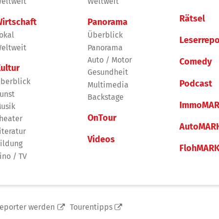
eltweit
Weltweit
Rätsel
irtschaft
Panorama
okal
Überblick
Leserrepo
eltweit
Panorama
Auto / Motor
Comedy
ultur
Gesundheit
berblick
Podcast
Multimedia
unst
Backstage
ImmoMAR
usik
OnTour
heater
AutoMAR
iteratur
Videos
ildung
FlohMAR
ino / TV
reporter werden
Tourentipps