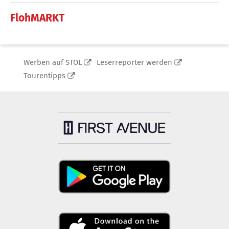
FlohMARKT
Werben auf STOL
Leserreporter werden
Tourentipps