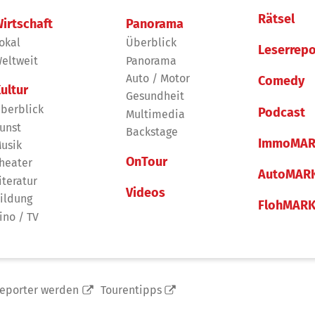
Rätsel
irtschaft
Panorama
okal
Überblick
Leserrepo
eltweit
Panorama
Auto / Motor
Comedy
ultur
Gesundheit
berblick
Podcast
Multimedia
unst
Backstage
ImmoMAR
usik
OnTour
heater
AutoMAR
iteratur
Videos
ildung
FlohMAR
ino / TV
reporter werden
Tourentipps