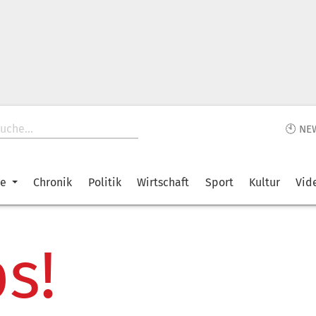
🕙 NE
ke
Chronik
Politik
Wirtschaft
Sport
Kultur
Vid
s!