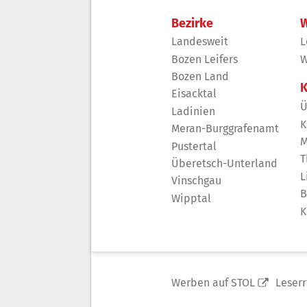
Bezirke
W
Landesweit
L
Bozen Leifers
W
Bozen Land
K
Eisacktal
Ü
Ladinien
K
Meran-Burggrafenamt
M
Pustertal
T
Überetsch-Unterland
L
Vinschgau
B
Wipptal
K
Werben auf STOL
Leser