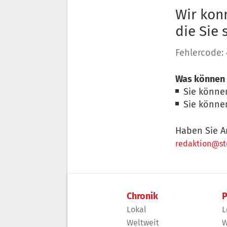
Wir konn
die Sie
Fehlercode:
Was können 
Sie könne
Sie könne
Haben Sie A
redaktion@sto
Chronik
P
Lokal
L
Weltweit
W