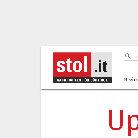
Bezir
Up