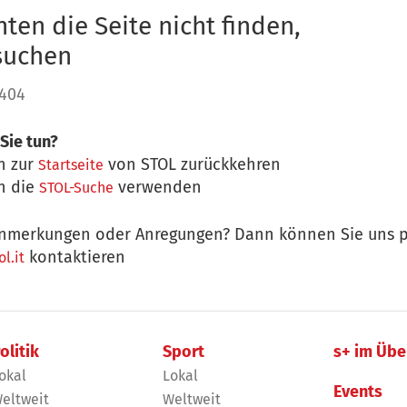
ten die Seite nicht finden,
 suchen
 404
Sie tun?
n zur
von STOL zurückkehren
Startseite
n die
verwenden
STOL-Suche
nmerkungen oder Anregungen? Dann können Sie uns p
kontaktieren
l.it
olitik
Sport
s+ im Übe
okal
Lokal
Events
eltweit
Weltweit