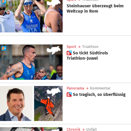
Steinhauser überzeugt beim
Weltcup in Rom
Sport
»
Triathlon
 So tickt Südtirols
Triathlon-Juwel
Panorama
»
Kommentar
 So tragisch, so überflüssig
Chronik
»
Unfall