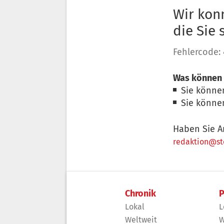
Wir konn
die Sie
Fehlercode:
Was können 
Sie könne
Sie könne
Haben Sie A
redaktion@sto
Chronik
P
Lokal
L
Weltweit
W