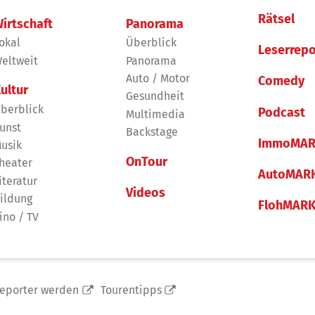
Rätsel
irtschaft
Panorama
okal
Überblick
Leserrepo
eltweit
Panorama
Auto / Motor
Comedy
ultur
Gesundheit
berblick
Podcast
Multimedia
unst
Backstage
ImmoMAR
usik
OnTour
heater
AutoMAR
iteratur
Videos
ildung
FlohMAR
ino / TV
reporter werden
Tourentipps