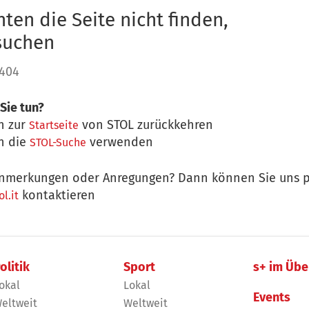
ten die Seite nicht finden,
 suchen
 404
Sie tun?
n zur
von STOL zurückkehren
Startseite
n die
verwenden
STOL-Suche
nmerkungen oder Anregungen? Dann können Sie uns p
kontaktieren
l.it
olitik
Sport
s+ im Übe
okal
Lokal
Events
eltweit
Weltweit