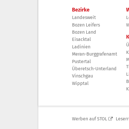
Bezirke
W
Landesweit
L
Bozen Leifers
W
Bozen Land
K
Eisacktal
Ü
Ladinien
K
Meran-Burggrafenamt
M
Pustertal
T
Überetsch-Unterland
L
Vinschgau
B
Wipptal
K
Werben auf STOL
Leser