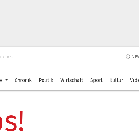
🕙 NE
ke
Chronik
Politik
Wirtschaft
Sport
Kultur
Vid
s!