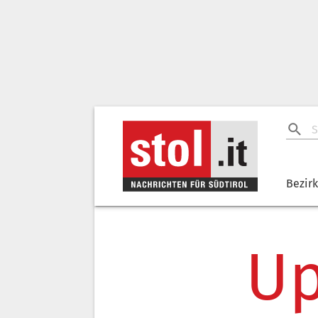
Bezir
Up