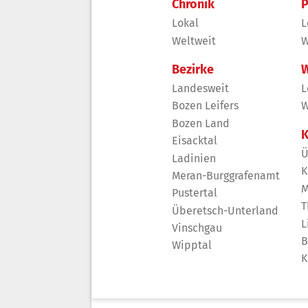
Chronik
P
Lokal
L
Weltweit
W
Bezirke
W
Landesweit
L
Bozen Leifers
W
Bozen Land
K
Eisacktal
Ü
Ladinien
K
Meran-Burggrafenamt
M
Pustertal
T
Überetsch-Unterland
L
Vinschgau
B
Wipptal
K