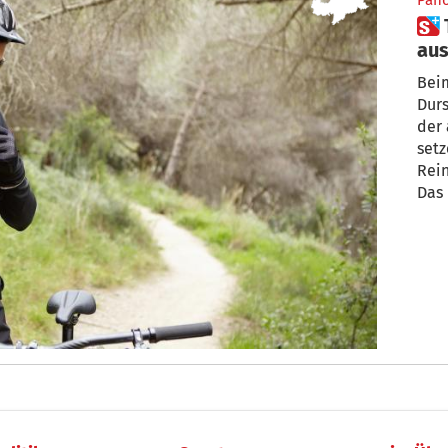
Pan
 Trinkblasen reinigen: Damit
aus
ko
Bei
Durs
der 
setz
Rein
Das 