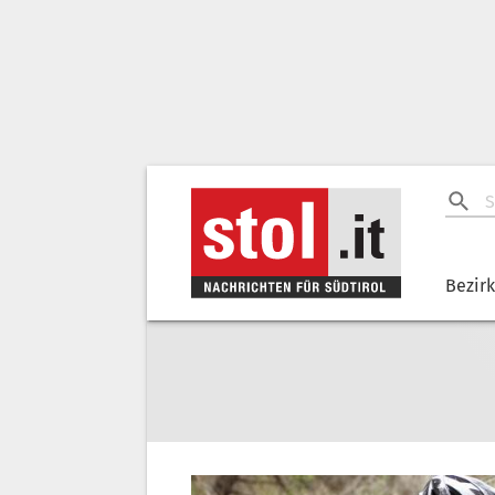
Bezir