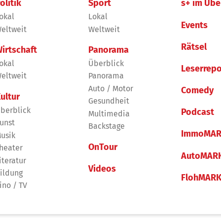
olitik
Sport
s+ im Übe
okal
Lokal
Events
eltweit
Weltweit
Rätsel
irtschaft
Panorama
okal
Überblick
Leserrepo
eltweit
Panorama
Auto / Motor
Comedy
ultur
Gesundheit
berblick
Podcast
Multimedia
unst
Backstage
ImmoMAR
usik
OnTour
heater
AutoMAR
iteratur
Videos
ildung
FlohMAR
ino / TV