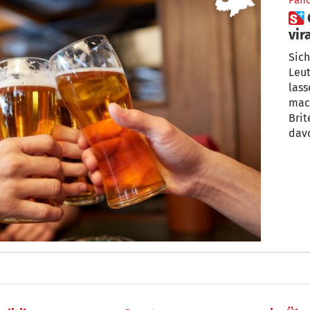
Pan
 Online-Trinkspiel wird zu
vir
Sich
Leuten 
lass
mach
Brit
davo