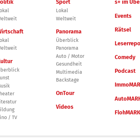
olitik
Sport
s+ im Übe
okal
Lokal
Events
eltweit
Weltweit
Rätsel
irtschaft
Panorama
okal
Überblick
Leserrepo
eltweit
Panorama
Auto / Motor
Comedy
ultur
Gesundheit
berblick
Podcast
Multimedia
unst
Backstage
ImmoMAR
usik
OnTour
heater
AutoMAR
iteratur
Videos
ildung
FlohMAR
ino / TV