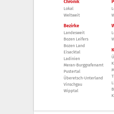
Chronik
P
Lokal
L
Weltweit
W
Bezirke
W
Landesweit
L
Bozen Leifers
W
Bozen Land
K
Eisacktal
Ü
Ladinien
K
Meran-Burggrafenamt
M
Pustertal
T
Überetsch-Unterland
L
Vinschgau
B
Wipptal
K