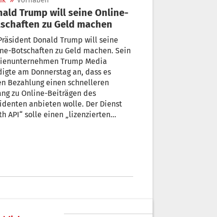
ik
»
Vorhaben
ald Trump will seine Online-
schaften zu Geld machen
räsident Donald Trump will seine
ne-Botschaften zu Geld machen. Sein
ienunternehmen Trump Media
igte am Donnerstag an, dass es
en Bezahlung einen schnelleren
ng zu Online-Beiträgen des
identen anbieten wolle. Der Dienst
th API“ solle einen „lizenzierten
zeit-Zugriff auf Beiträge der
hweitenstärksten Truth-Social-
ten“ ermöglichen.