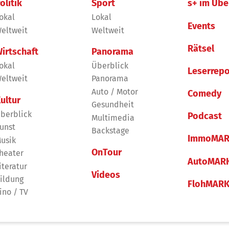
olitik
Sport
s+ im Übe
okal
Lokal
Events
eltweit
Weltweit
Rätsel
irtschaft
Panorama
okal
Überblick
Leserrepo
eltweit
Panorama
Auto / Motor
Comedy
ultur
Gesundheit
berblick
Podcast
Multimedia
unst
Backstage
ImmoMAR
usik
OnTour
heater
AutoMAR
iteratur
Videos
ildung
FlohMAR
ino / TV