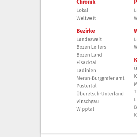
Chronik
P
Lokal
L
Weltweit
W
Bezirke
W
Landesweit
L
Bozen Leifers
W
Bozen Land
K
Eisacktal
Ü
Ladinien
K
Meran-Burggrafenamt
M
Pustertal
T
Überetsch-Unterland
L
Vinschgau
B
Wipptal
K