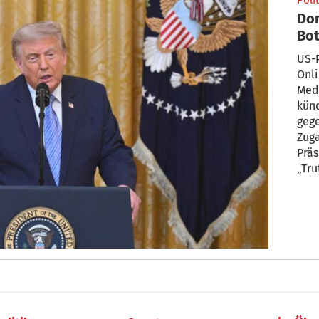
Polit
Don
Bot
US-P
Onli
Med
künd
geg
Zuga
Präs
„Tru
Echt
reic
Kon