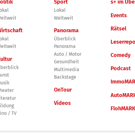
olitik
Sport
s+ im Übe
okal
Lokal
Events
eltweit
Weltweit
Rätsel
irtschaft
Panorama
okal
Überblick
Leserrepo
eltweit
Panorama
Auto / Motor
Comedy
ultur
Gesundheit
berblick
Podcast
Multimedia
unst
Backstage
ImmoMAR
usik
OnTour
heater
AutoMAR
iteratur
Videos
ildung
FlohMAR
ino / TV