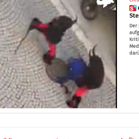
Chro
 Gewalttätige Krampusse in
Ste
Der 
aufg
Krit
Med
darü