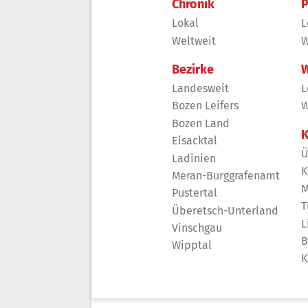
Chronik
P
Lokal
L
Weltweit
W
Bezirke
W
Landesweit
L
Bozen Leifers
W
Bozen Land
K
Eisacktal
Ü
Ladinien
K
Meran-Burggrafenamt
M
Pustertal
T
Überetsch-Unterland
L
Vinschgau
B
Wipptal
K