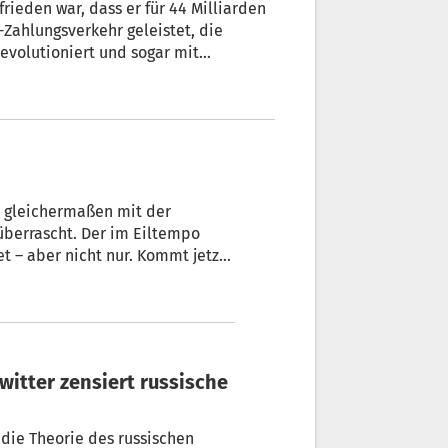
rieden war, dass er für 44 Milliarden
e-Zahlungsverkehr geleistet, die
revolutioniert und sogar mit
entiert. Seine bahnbrechenden
eichsten Unternehmer der Welt
et gleichermaßen mit der
berrascht. Der im Eiltempo
as J. Spang
 die Theorie des russischen