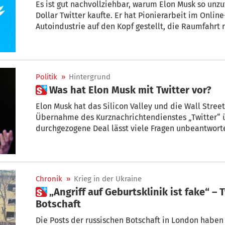
Es ist gut nachvollziehbar, warum Elon Musk so unzuf
Dollar Twitter kaufte. Er hat Pionierarbeit im Onlin
Autoindustrie auf den Kopf gestellt, die Raumfahrt 
ehrgeizigen Hirn-Computer-Schnittstellen experim
technologischen Errungenschaften haben ihn zum r
gemacht. + von Yanis Varoufakis
Politik
»
Hintergrund
 Was hat Elon Musk mit Twitter vor?
Elon Musk hat das Silicon Valley und die Wall Stre
Übernahme des Kurznachrichtendienstes „Twitter“ ü
durchgezogene Deal lässt viele Fragen unbeantwortet – aber nicht nur. Kommt jetzt
Donald Trump auf die Plattform zurück? + von Thom
Chronik
»
Krieg in der Ukraine
 „Angriff auf Geburtsklinik ist fake“ – Twitter zensiert russische
Botschaft
Die Posts der russischen Botschaft in London haben