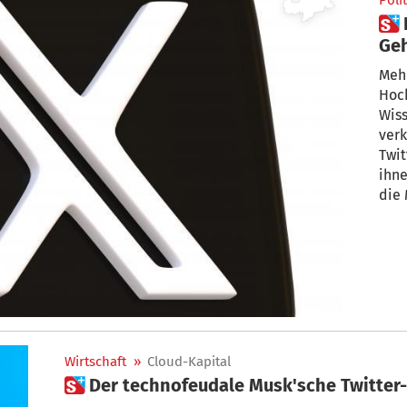
Polit
 Das Kreuz mit der Plattform X:
Geh
aus
Mehr
Hoc
Wis
verk
Twit
ihne
die 
Wirtschaft
»
Cloud-Kapital
 Der technofeudale Musk'sche Twitt