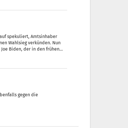
uf spekuliert, Amtsinhaber
nen Wahlsieg verkünden. Nun
Joe Biden, der in den frühen
ich zwar nicht zum Gewinner der
n Bundesstaaten noch im vollen
wir das gewinnen können." Zwar
 ausgezählt seien, was noch bis
ke optimistisch auf die
ylvania.
benfalls gegen die