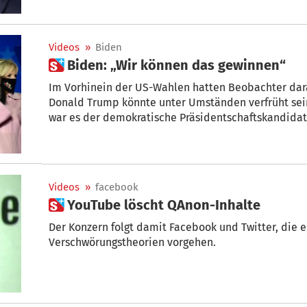
Videos
»
Biden
 Biden: „Wir können das gewinnen“
Im Vorhinein der US-Wahlen hatten Beobachter dara
Donald Trump könnte unter Umständen verfrüht sei
war es der demokratische Präsidentschaftskandidat 
Morgenstunden vor die Kameras trat - er erklärte s
Wahl, immerhin waren die Auszählungen in mehrere
Gange, aber er sagte: „Ich bin zuversichtlich, dass 
sei die Abstimmung erst zu Ende, wenn alle Stimmen
Videos
»
facebook
in den Morgen dauern könnte, so Biden. Aber er blic
 YouTube löscht QAnon-Inhalte
umkämpften Staaten Wisconsin, Michigan und Penns
Der Konzern folgt damit Facebook und Twitter, die e
Verschwörungstheorien vorgehen.