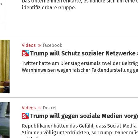
Das Unternehmen erklärte, es handle sich um eine 
identifizierbare Gruppe.
Videos
»
facebook
 Trump will Schutz sozialer Netzwerk
Twitter hatte am Dienstag erstmals zwei der Beitr
Warnhinweisen wegen falscher Faktendarstellung g
Videos
»
Dekret
 Trump will gegen soziale Medien vor
Republikaner hätten das Gefühl, dass Social-Media
Stimmen völlig unterdrückten, so Trump. Daher müss