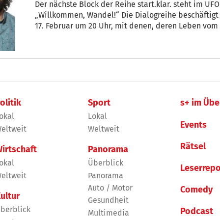
Der nächste Block der Reihe start.klar. steht im U
„Willkommen, Wandel!“ Die Dialogreihe beschäftigt
17. Februar um 20 Uhr, mit denen, deren Leben vom
betroffen sein wird: mit der Jugend und ihren Befin
Handlungsspielräumen. Zu Wort kommen im Livestre
Alex Giovanelli.
olitik
Sport
s+ im Übe
okal
Lokal
Events
eltweit
Weltweit
Rätsel
irtschaft
Panorama
okal
Überblick
Leserrepo
eltweit
Panorama
Auto / Motor
Comedy
ultur
Gesundheit
berblick
Podcast
Multimedia