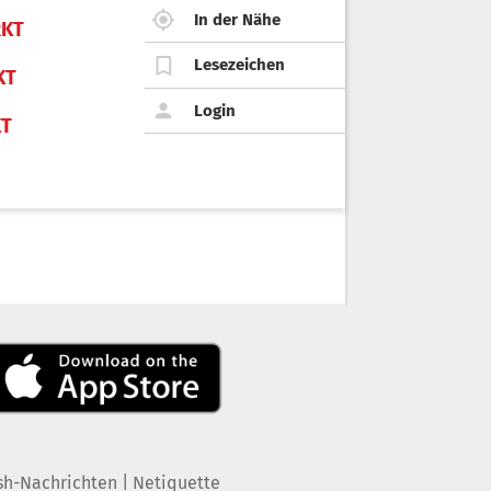
In der Nähe
KT
Lesezeichen
KT
Login
KT
|
sh-Nachrichten
Netiquette