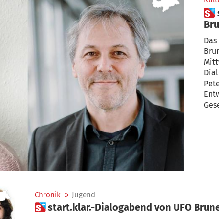
Kult
 start.klar.-Dialogreihe im UFO
Bru
„Wi
Das
Bru
Mitt
Dialo
Pete
Entw
Gese
Chronik
»
Jugend
 start.klar.-Dialogab