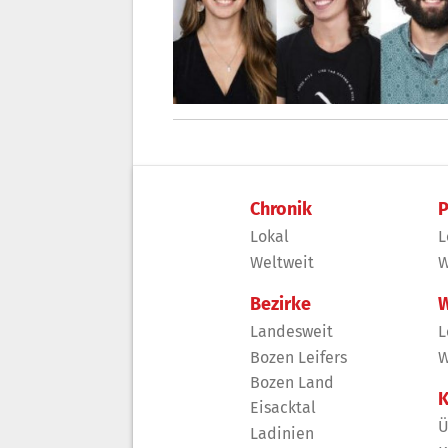
Chronik
P
Lokal
L
Weltweit
W
Bezirke
W
Landesweit
L
Bozen Leifers
W
Bozen Land
K
Eisacktal
Ü
Ladinien