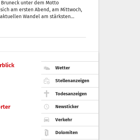
FO Bruneck unter dem Motto
 sich am ersten Abend, am Mittwoch,
 aktuellen Wandel am stärksten
dlichkeiten und
am Majda Brecelj, Ivan Gufler und
rblick
Wetter
Stellenanzeigen
Todesanzeigen
rter
Newsticker
Verkehr
Dolomiten