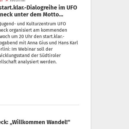
ur
»
Webinar
neck unter dem Motto
llkommen, Wandel!“
 Jugend- und Kulturzentrum UFO
neck organisiert am kommenden
woch um 20 Uhr den start.klar.-
gabend mit Anna Gius und Hans Karl
rlini: Im Webinar soll der
icklungsstand der Südtiroler
llschaft analysiert werden.
end von UFO Bruneck: „Willkommen Wandel!“