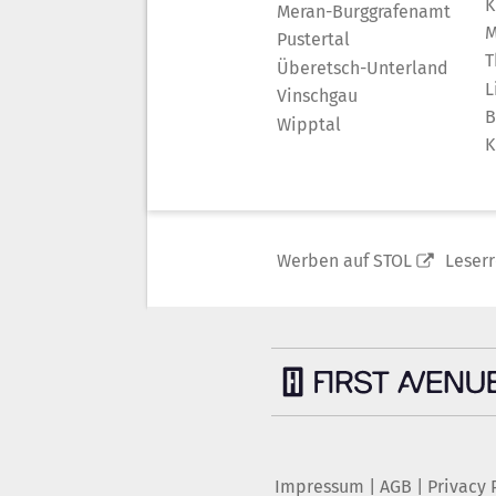
K
Meran-Burggrafenamt
M
Pustertal
T
Überetsch-Unterland
L
Vinschgau
B
Wipptal
K
Werben auf STOL
Leser
Impressum
|
AGB
|
Privacy 