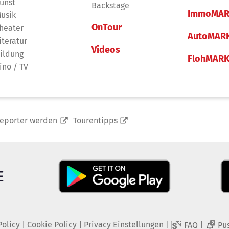
unst
Backstage
ImmoMAR
usik
OnTour
heater
AutoMAR
iteratur
Videos
ildung
FlohMAR
ino / TV
reporter werden
Tourentipps
Policy
|
Cookie Policy
|
Privacy Einstellungen
|
|
FAQ
Pu
2