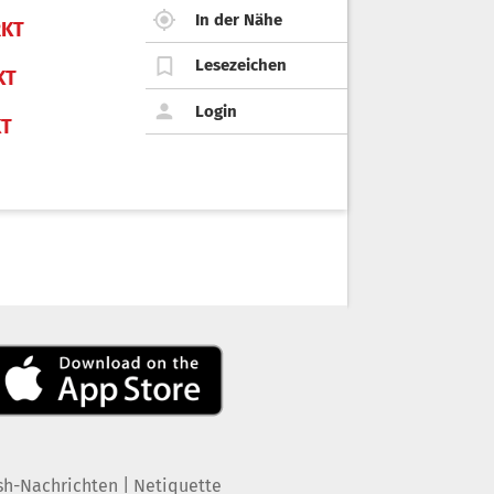
In der Nähe
KT
Lesezeichen
KT
Login
KT
|
sh-Nachrichten
Netiquette