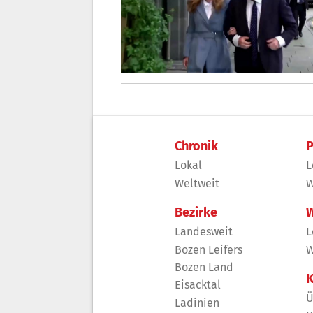
Chronik
P
Lokal
L
Weltweit
W
Bezirke
W
Landesweit
L
Bozen Leifers
W
Bozen Land
K
Eisacktal
Ü
Ladinien