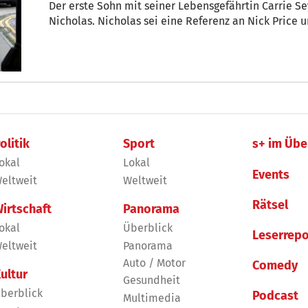
Der erste Sohn mit seiner Lebensgefährtin Carrie S
Nicholas. Nicholas sei eine Referenz an Nick Price u
olitik
Sport
s+ im Übe
okal
Lokal
Events
eltweit
Weltweit
Rätsel
irtschaft
Panorama
okal
Überblick
Leserrepo
eltweit
Panorama
Auto / Motor
Comedy
ultur
Gesundheit
berblick
Podcast
Multimedia