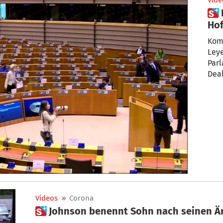
Vide
 EU-Kommission dämpft
Hof
Ab
Kom
Ley
Parl
Deal
Videos
»
Corona
 Johnson benennt Sohn nach seinen Ä