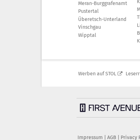
K
Meran-Burggrafenamt
M
Pustertal
T
Überetsch-Unterland
L
Vinschgau
B
Wipptal
K
Werben auf STOL
Leser
Impressum
|
AGB
|
Privacy 