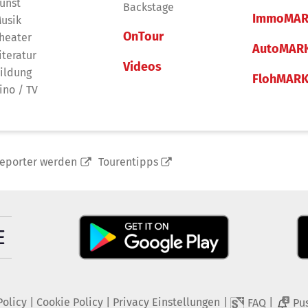
unst
Backstage
ImmoMAR
usik
OnTour
heater
AutoMAR
iteratur
Videos
ildung
FlohMAR
ino / TV
reporter werden
Tourentipps
Policy
|
Cookie Policy
|
Privacy Einstellungen
|
|
FAQ
Pu
2