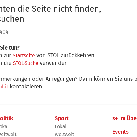
ten die Seite nicht finden,
 suchen
 404
Sie tun?
n zur
von STOL zurückkehren
Startseite
n die
verwenden
STOL-Suche
nmerkungen oder Anregungen? Dann können Sie uns p
kontaktieren
l.it
olitik
Sport
s+ im Übe
okal
Lokal
Events
eltweit
Weltweit