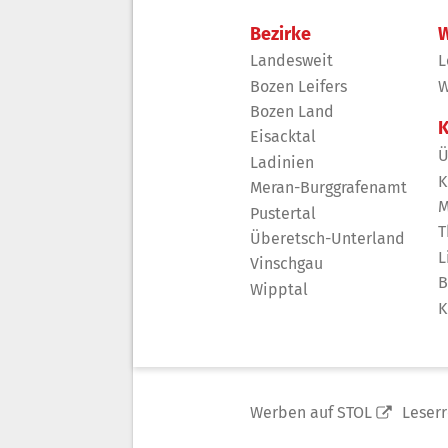
Bezirke
W
Landesweit
L
Bozen Leifers
W
Bozen Land
K
Eisacktal
Ü
Ladinien
K
Meran-Burggrafenamt
M
Pustertal
T
Überetsch-Unterland
L
Vinschgau
B
Wipptal
K
Werben auf STOL
Leser