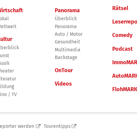
Rätsel
irtschaft
Panorama
okal
Überblick
Leserrepo
eltweit
Panorama
Auto / Motor
Comedy
ultur
Gesundheit
berblick
Podcast
Multimedia
unst
Backstage
ImmoMAR
usik
OnTour
heater
AutoMAR
iteratur
Videos
ildung
FlohMAR
ino / TV
reporter werden
Tourentipps