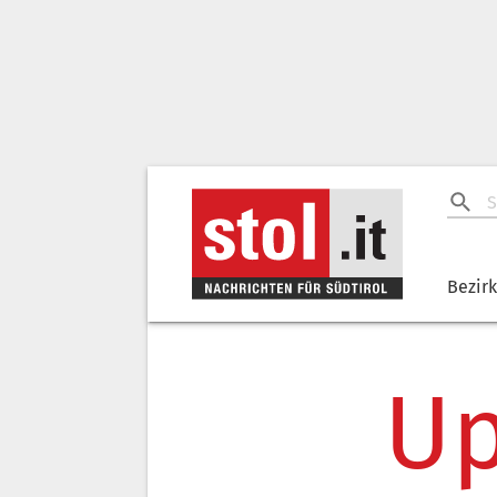
Bezir
Up