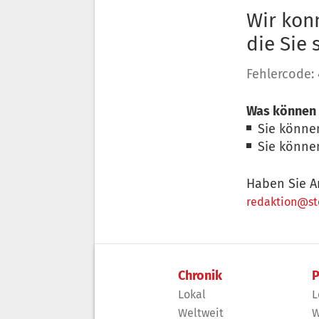
Wir konn
die Sie
Fehlercode:
Was können 
Sie könne
Sie könne
Haben Sie A
redaktion@sto
Chronik
P
Lokal
L
Weltweit
W