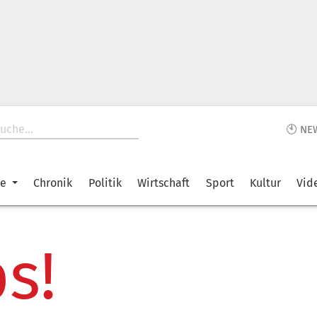
🕙 NE
ke
Chronik
Politik
Wirtschaft
Sport
Kultur
Vid
s!