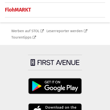
FlohMARKT
Werben auf STOL
Leserreporter werden
Tourentipps