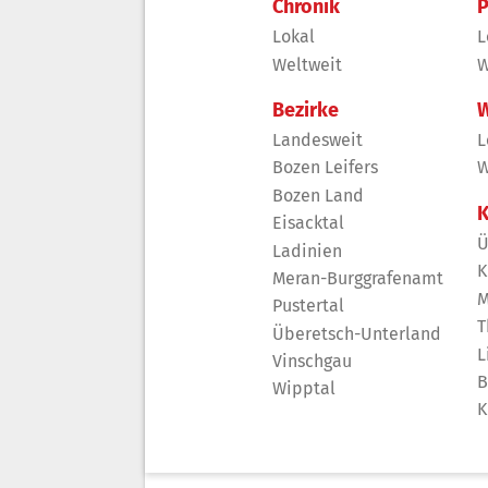
Chronik
P
Lokal
L
Weltweit
W
Bezirke
W
Landesweit
L
Bozen Leifers
W
Bozen Land
K
Eisacktal
Ü
Ladinien
K
Meran-Burggrafenamt
M
Pustertal
T
Überetsch-Unterland
L
Vinschgau
B
Wipptal
K