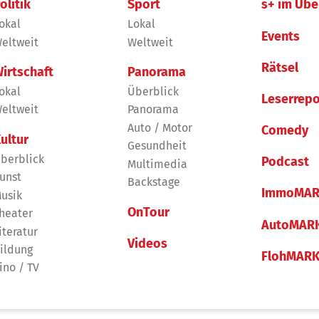
olitik
Sport
s+ im Übe
okal
Lokal
Events
eltweit
Weltweit
Rätsel
irtschaft
Panorama
okal
Überblick
Leserrepo
eltweit
Panorama
Auto / Motor
Comedy
ultur
Gesundheit
berblick
Podcast
Multimedia
unst
Backstage
ImmoMAR
usik
OnTour
heater
AutoMAR
iteratur
Videos
ildung
FlohMAR
ino / TV