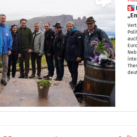
Polit
 Bauern und Politiker:
„En
Kat
Ver
Poli
auch
Euro
Neb
inte
Them
deut