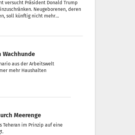
ht versucht Präsident Donald Trump
einzuschränken. Neugeborenen, deren
n, soll künftig nicht mehr
en werden. Trump unterzeichnete ein
rismus“ vorgegangen werden soll.
eben.
en Wachhunde
enario aus der Arbeitswelt
immer mehr Haushalten
durch Meerenge
 Teheran im Prinzip auf eine
t.