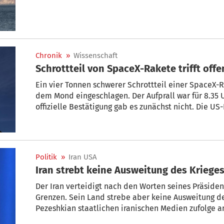
Chronik
»
Wissenschaft
Schrottteil von SpaceX-Rakete trifft of
Ein vier Tonnen schwerer Schrottteil einer SpaceX-
dem Mond eingeschlagen. Der Aufprall war für 8.35
offizielle Bestätigung gab es zunächst nicht. Die 
südkoreanische Raumfahrtagentur wollten mit ihre
Einschlagstelle aufnehmen, bis zur Übermittlung de
dauern.
Politik
»
Iran USA
Iran strebt keine Ausweitung des Kriege
Der Iran verteidigt nach den Worten seines Präside
Grenzen. Sein Land strebe aber keine Ausweitung de
Pezeshkian staatlichen iranischen Medien zufolge a
Donald Trump erklärte am Montag, es seien Verhan