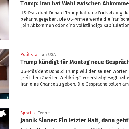
US-Präsident Donald Trump hat eine Fortsetzung de
bekannt gegeben. Die US-Armee werde die iranische
„ein Abkommen oder eine vollständige Kapitulation
Montag in seinem Onlinedienst Truth Social. Der Iran
keine neuen Verhandlungen mit den USA.
Politik
»
Iran USA
Trump kündigt für Montag neue Gespräch
US-Präsident Donald Trump will den seinen Worten n
„seit dem Zweiten Weltkrieg“ vorerst abgesagt ha
Iran eine Chance zu geben. Die Gespräche sollen a
Trump ankündigte. Es blieb unklar, wo die Verhandl
lange sie dauern dürften und wer genau daran beteil
zunächst keine Bestätigung für geplante Gespräche.
Sport
»
Tennis
Jannik Sinner: Ein letzter Halt, dann geht