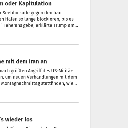
Trump: Iran hat Wahl zwischen Abkommen oder Kapitulation
r Seeblockade gegen den Iran
n Häfen so lange blockieren, bis es
“ Teherans gebe, erklärte Trump am
 hatte zuvor betont, es führe bisher
e mit dem Iran an
ach größten Angriff des US-Militärs
ben, um neuen Verhandlungen mit dem
m Montagnachmittag stattfinden, wie
ungen geführt werden sollen, wie
igt sein wird. Aus dem Iran gab es
’s wieder los