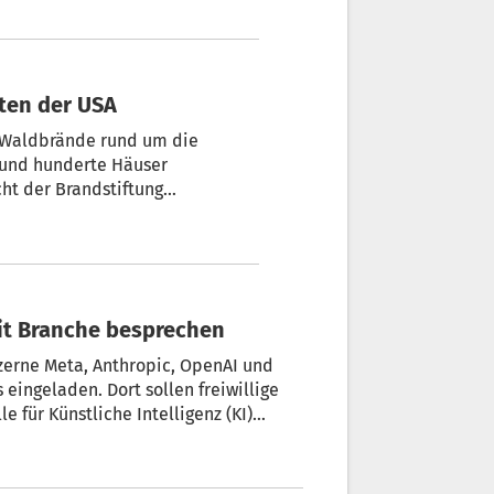
 Trump von einer „letzten
e Darstellung zurück.
ten der USA
 Waldbrände rund um die
und hunderte Häuser
ht der Brandstiftung
gt, das größte der drei Feuer
tagabend (Ortszeit) bei einer
obachtet, wie der Sheriff
mit Branche besprechen
zerne Meta, Anthropic, OpenAI und
eingeladen. Dort sollen freiwillige
e für Künstliche Intelligenz (KI)
 vertraute Personen sagten.
opic und OpenAI, wonach ihre KI-
ngen sind.