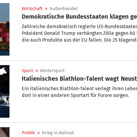
Wirtschaft
»
Außenhandel
Demokratische Bundesstaaten klagen ge
Zahlreiche demokratisch regierte US-Bundesstaaten
Präsident Donald Trump verhängten Zölle gegen 60 
die auch Produkte aus der EU fallen. Die 25 klagen
Regierung vor, unter dem Vorwand des Kampfes gege
weitreichende Zölle einzuführen, wie aus der am Mo
hervorgeht. Das Weiße Haus wies die Vorwürfe zurüc
Sport
»
Wintersport
Italienisches Biathlon-Talen
Ein italienisches Biathlon-Talent verlegt ihren Leb
dort in einer anderen Sportart für Furore sorgen.
Politik
»
Krieg in Nahost