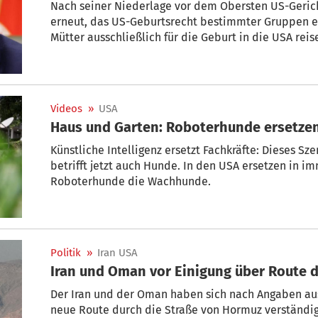
Nach seiner Niederlage vor dem Obersten US-Geric
erneut, das US-Geburtsrecht bestimmter Gruppen 
Mütter ausschließlich für die Geburt in die USA reise
automatisch die US-Staatsbürgerschaft zugesproch
entsprechendes Dekret, mit dem gegen „Geburtstou
Gegen Trumps Vorhaben könnte es erneut Klagen g
Videos
»
USA
Haus und Garten: Roboterhunde ersetz
Künstliche Intelligenz ersetzt Fachkräfte: Dieses Sz
betrifft jetzt auch Hunde. In den USA ersetzen in 
Roboterhunde die Wachhunde.
Politik
»
Iran USA
Iran und Oman vor Einigung über Route 
Der Iran und der Oman haben sich nach Angaben aus
neue Route durch die Straße von Hormuz verständig