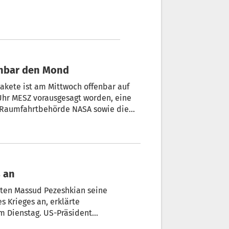
fenbar den Mond
Rakete ist am Mittwoch offenbar auf
 Uhr MESZ vorausgesagt worden, eine
US-Raumfahrtbehörde NASA sowie die
n Weltraumsonden Fotos von der
r Bilder könnte es aber mehrere Tage
s an
nten Massud Pezeshkian seine
s Krieges an, erklärte
m Dienstag. US-Präsident
dlungen mit dem Iran über eine