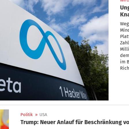
Wirt
Ung
Kna
für
Weg
Mind
Plat
Zahl
Mill
dem
im 
Rich
Unte
fina
Kon
Politik
»
USA
Trump: Neuer Anlauf für Beschränkung v