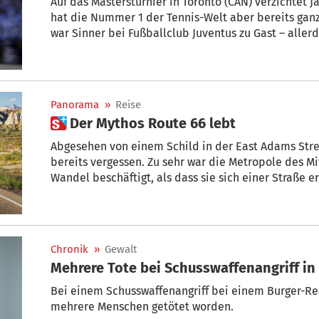
Auf das Mastersturnier in Toronto (CAN) verzichtet 
hat die Nummer 1 der Tennis-Welt aber bereits ganz
war Sinner bei Fußballclub Juventus zu Gast – aller
zuzusehen.
Panorama
»
Reise
 Der Mythos Route 66 lebt
Abgesehen von einem Schild in der East Adams Stre
bereits vergessen. Zu sehr war die Metropole des M
Wandel beschäftigt, als dass sie sich einer Straße e
Jahrhundert in und 1985 wieder außer Betrieb ge
gedenkt selbst die „Windy City“ der Route 66. Gege
Skulptur auf den Beginn der Straße aufmerksam, d
und am 11. November 1926 offiziell eröffnet wurde.
Chronik
»
Gewalt
Mehrere Tote bei Schusswaffenangriff in
Bei einem Schusswaffenangriff bei einem Burger-Re
mehrere Menschen getötet worden.