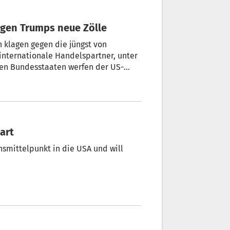
gen Trumps neue Zölle
 klagen gegen die jüngst von
internationale Handelspartner, unter
den Bundesstaaten werfen der US-
n Zwangsarbeit erneut willkürlich
ntag veröffentlichten Klageschrift
k.
t wagt Neustart
ensmittelpunkt in die USA und will