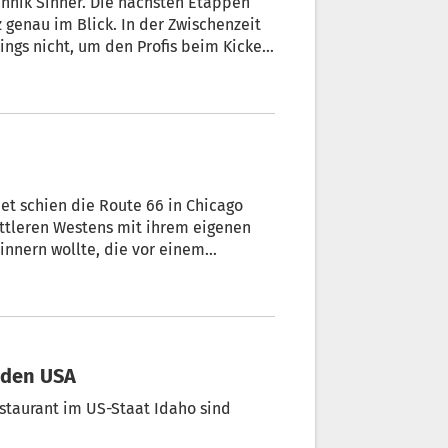
Jannik Sinner. Die nächsten Etappen
 genau im Blick. In der Zwischenzeit
dings nicht, um den Profis beim Kicken
et schien die Route 66 in Chicago
ittleren Westens mit ihrem eigenen
rinnern wollte, die vor einem
nommen wurde. Doch zum Jubiläum
nüber dem Art Institute macht eine
ie im April 1926 ihren Namen bekam
 den USA
staurant im US-Staat Idaho sind