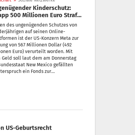
schaft
»
Soziale Netzwerke
enügender Kinderschutz:
pp 500 Millionen Euro Strafe
 Meta
en des ungenügenden Schutzes von
erjährigen auf seinen Online-
tformen ist der US-Konzern Meta zur
ung von 567 Millionen Dollar (492
ionen Euro) verurteilt worden. Mit
 Geld soll laut dem am Donnerstag
Bundesstaat New Mexico gefällten
terspruch ein Fonds zur
rstützung von Minderjährigen
nziert werden, die durch Online-
sum zu Schaden gekommen seien.
on US-Geburtsrecht